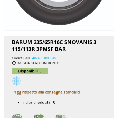
Vai
all'inizio
BARUM 235/65R16C SNOVANIS 3
della
115/113R 3PMSF BAR
galleria
di
Codice EAN
4024063005549
immagini
AGGIUNGI AL CONFRONTO
Disponibili
: 3
+1gg rispetto alla consegna standard.
Indice di velocità:
R