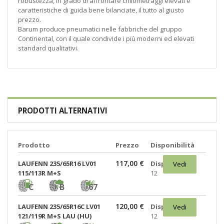
robustezza, in grado di affrontare chilometraggi elevati e
caratteristiche di guida bene bilanciate, il tutto al giusto
prezzo.
Barum produce pneumatici nelle fabbriche del gruppo
Continental, con il quale condivide i più moderni ed elevati
standard qualitativi.
PRODOTTI ALTERNATIVI
Prodotto
Prezzo
Disponibilità
117,00 €
LAUFENN 235/65R16 LV01
Disponibili:
Vedi
115/113R M+S
12
C
B
67
120,00 €
LAUFENN 235/65R16C LV01
Disponibili:
Vedi
121/119R M+S LAU (HU)
12