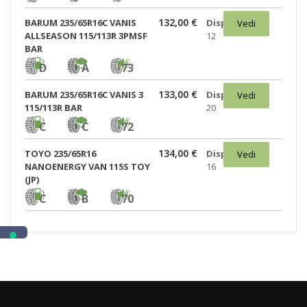
132,00 €
BARUM 235/65R16C VANIS
Disponibili:
Vedi
ALLSEASON 115/113R 3PMSF
12
BAR
D
A
73
133,00 €
BARUM 235/65R16C VANIS 3
Disponibili:
Vedi
115/113R BAR
20
C
C
72
134,00 €
TOYO 235/65R16
Disponibili:
Vedi
NANOENERGY VAN 115S TOY
16
(JP)
C
B
70