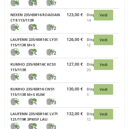
B
B
67
123,00 €
NEXEN 235/65R16 ROADIAN
Disponibili:
Vedi
CT8 115/113R
14
C
A
72
126,00 €
LAUFENN 235/65R16C LY31
Disponibili:
Vedi
115/113R M+S
12
D
C
72
127,00 €
KUMHO 235/65R16C KC53
Disponibili:
Vedi
115/113R
20
C
C
72
130,00 €
KUMHO 235/65R16 CW51
Disponibili:
Vedi
115/113R M+S KUM
3
C
C
73
132,00 €
LAUFENN 235/65R16C LV71
Disponibili:
Vedi
121/119R 3PMSF LAU
12
D
C
73