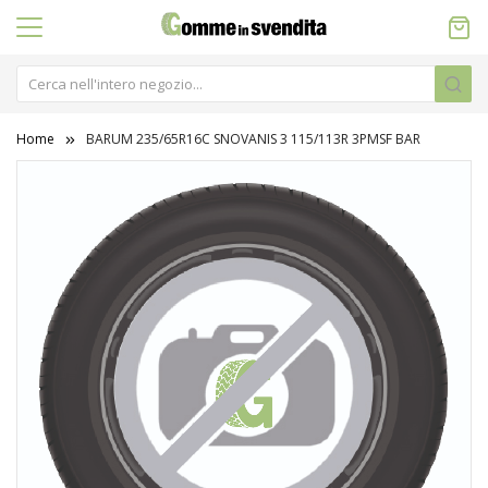
Home
BARUM 235/65R16C SNOVANIS 3 115/113R 3PMSF BAR
Vai
alla
fine
della
galleria
di
immagini