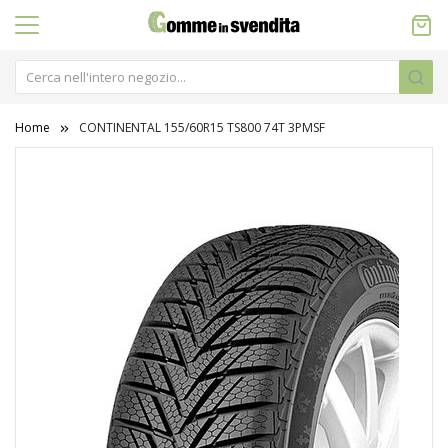
Home
CONTINENTAL 155/60R15 TS800 74T 3PMSF
Vai
alla
fine
della
galleria
di
immagini