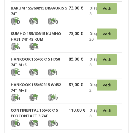
73,00 €
BARUM 155/60R15 BRAVURIS 5
Disponibili:
Vedi
74T
8
D
B
70
73,00 €
KUMHO 155/60R15 KUMHO
Disponibili:
Vedi
HA31 74T 4S KUM
20
A
A
85,00 €
HANKOOK 155/60R15 H750
Disponibili:
Vedi
74T M+S
8
C
B
71
87,00 €
HANKOOK 155/60R15 W452
Disponibili:
Vedi
74T M+S
2
D
C
72
110,00 €
CONTINENTAL 155/60R15
Disponibili:
Vedi
ECOCONTACT 3 74T
8
D
B
70