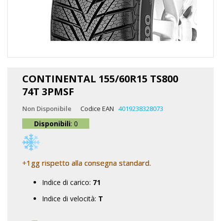
Vai
all'inizio
CONTINENTAL 155/60R15 TS800
della
74T 3PMSF
galleria
di
Non Disponibile
Codice EAN
4019238328073
immagini
Disponibili
: 0
+1gg rispetto alla consegna standard.
Indice di carico:
71
Indice di velocità:
T