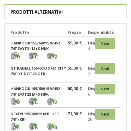
PRODOTTI ALTERNATIVI
Prodotto
Prezzo
Disponibilità
59,00 €
HANKOOK 155/60R15 W452
Disponibili:
Vedi
74T DOT21 M+S HKK
4
D
C
72
59,00 €
GT RADIAL 155/60R15 FE1 CITY
Disponibili:
Vedi
78T XL DOT23 GTR
2
60,00 €
HANKOOK 155/60R15 W452
Disponibili:
Vedi
74T DOT22 M+S HKK
6
D
C
72
71,00 €
NEXEN 155/60R15 N'BLUE S
Disponibili:
Vedi
74T (KR)
20
C
B
70