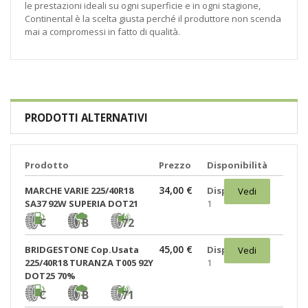
le prestazioni ideali su ogni superficie e in ogni stagione,
Continental è la scelta giusta perché il produttore non scenda
mai a compromessi in fatto di qualità.
PRODOTTI ALTERNATIVI
Prodotto
Prezzo
Disponibilità
34,00 €
MARCHE VARIE 225/40R18
Disponibili:
Vedi
SA37 92W SUPERIA DOT21
1
C
B
72
45,00 €
BRIDGESTONE Cop.Usata
Disponibili:
Vedi
225/40R18 TURANZA T005 92Y
1
DOT25 70%
C
B
71