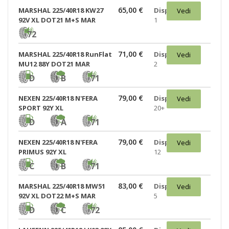
65,00 €
MARSHAL 225/40R18 KW27
Disponibili:
Vedi
92V XL DOT21 M+S MAR
1
72
71,00 €
MARSHAL 225/40R18 RunFlat
Disponibili:
Vedi
MU12 88Y DOT21 MAR
2
D
B
71
79,00 €
NEXEN 225/40R18 N'FERA
Disponibili:
Vedi
SPORT 92Y XL
20+
D
A
71
79,00 €
NEXEN 225/40R18 N'FERA
Disponibili:
Vedi
PRIMUS 92Y XL
12
C
B
71
83,00 €
MARSHAL 225/40R18 MW51
Disponibili:
Vedi
92V XL DOT22 M+S MAR
5
D
C
72