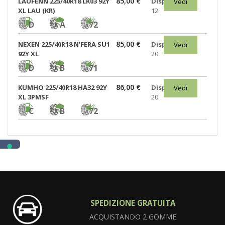
85,00 €
LAUFENN 225/40R18 LK03 92Y
Disponibili:
Vedi
XL LAU (KR)
12
D
A
72
85,00 €
NEXEN 225/40R18 N'FERA SU1
Disponibili:
Vedi
92Y XL
20
D
B
71
86,00 €
KUMHO 225/40R18 HA32 92Y
Disponibili:
Vedi
XL 3PMSF
20
C
B
72
SPEDIZIONE GRATUITA
ACQUISTANDO 2 GOMME