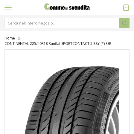
Home
CONTINENTAL 225/40R18 Runflat SPORTCONTACT 5 88Y (*) SSR
Vai
alla
fine
della
galleria
di
immagini