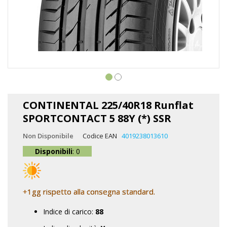
Vai
all'inizio
CONTINENTAL 225/40R18 Runflat
della
SPORTCONTACT 5 88Y (*) SSR
galleria
di
Non Disponibile
Codice EAN
4019238013610
immagini
Disponibili
: 0
+1gg rispetto alla consegna standard.
Indice di carico:
88