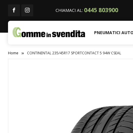
0445 803900
CHIAMACI AL:
PNEUMATICI AUT
Home
CONTINENTAL 235/45R17 SPORTCONTACT 5 94W CSEAL
Vai
alla
fine
della
galleria
di
immagini