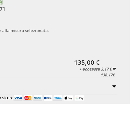
71
e alla misura selezionata.
135,00 €
+ ecotassa 3.17 € =
138.17€
 sicuro