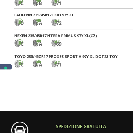
C
B
71
LAUFENN 235/45R17 LK03 97Y XL
D
A
72
NEXEN 235/45R17 N'FERA PRIMUS 97Y XL(CZ)
C
A
69
TOYO 235/45ZR17 PROXES SPORT A 97Y XL DOT23 TOY
C
A
71
SPEDIZIONE GRATUITA