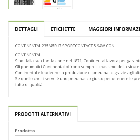
Vai
all'inizio
della
DETTAGLI
ETICHETTE
MAGGIORI INFORMAZ
galleria
di
immagini
CONTINENTAL 235/45R17 SPORTCONTACT 5 94W CON
CONTINENTAL
Sino dalla sua fondazione nel 1871, Continental lavora per garanti
Gli pneumatici Continental offrono sempre il massimo della sicure
Continental è leader nella produzione di pneumatici grazie agli alti
Se quello che ti serve è uno pneumatico giusto per ottenere le pre
fatto di qualità.
PRODOTTI ALTERNATIVI
Prodotto