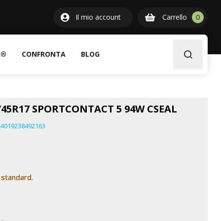
0
Il mio account
Carrello
0
item
A®
CONFRONTA
BLOG
45R17 SPORTCONTACT 5 94W CSEAL
4019238492163
 standard.