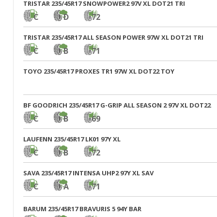
TRISTAR 235/45R17 SNOWPOWER2 97V XL DOT21 TRI
C
D
72
TRISTAR 235/45R17 ALL SEASON POWER 97W XL DOT21 TRI
C
B
71
TOYO 235/45R17 PROXES TR1 97W XL DOT22 TOY
BF GOODRICH 235/45R17 G-GRIP ALL SEASON 2 97V XL DOT22
C
B
69
LAUFENN 235/45R17 LK01 97Y XL
C
B
72
SAVA 235/45R17 INTENSA UHP2 97Y XL SAV
C
A
71
BARUM 235/45R17 BRAVURIS 5 94Y BAR