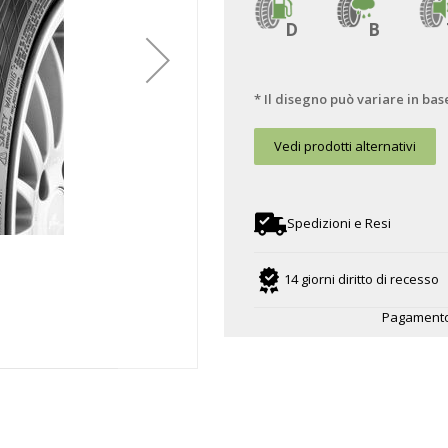
D
B
* Il disegno può variare in bas
Vedi prodotti alternativi
Spedizioni e Resi
14 giorni diritto di recesso
Pagamento