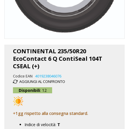
Vai
all'inizio
CONTINENTAL 235/50R20
della
EcoContact 6 Q ContiSeal 104T
galleria
di
CSEAL (+)
immagini
Codice EAN
4019238046076
AGGIUNGI AL CONFRONTO
Disponibili
: 12
+1gg rispetto alla consegna standard.
Indice di velocità:
T