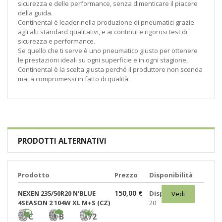
sicurezza e delle performance, senza dimenticare il piacere
della guida.
Continental è leader nella produzione di pneumatici grazie
agli alti standard qualitativi, e ai continui e rigorosi test di
sicurezza e performance.
Se quello che ti serve è uno pneumatico giusto per ottenere
le prestazioni ideali su ogni superficie e in ogni stagione,
Continental è la scelta giusta perché il produttore non scenda
mai a compromessi in fatto di qualità.
PRODOTTI ALTERNATIVI
Prodotto
Prezzo
Disponibilità
150,00 €
NEXEN 235/50R20 N'BLUE
Disponibili:
Vedi
4SEASON 2 104W XL M+S (CZ)
20
C
B
72