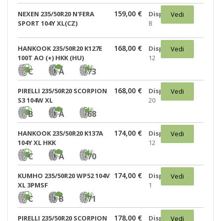
159,00 €
NEXEN 235/50R20 N'FERA
Disponibili:
Vedi
SPORT 104Y XL(CZ)
8
168,00 €
HANKOOK 235/50R20 K127E
Disponibili:
Vedi
100T AO (+) HKK (HU)
12
C
A
73
168,00 €
PIRELLI 235/50R20 SCORPION
Disponibili:
Vedi
S3 104W XL
20
B
A
68
174,00 €
HANKOOK 235/50R20 K137A
Disponibili:
Vedi
104Y XL HKK
12
C
A
70
174,00 €
KUMHO 235/50R20 WP52 104V
Disponibili:
Vedi
XL 3PMSF
1
C
B
71
178,00 €
PIRELLI 235/50R20 SCORPION
Disponibili:
Vedi