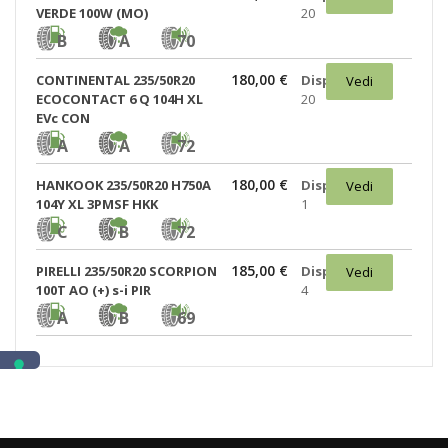
VERDE 100W (MO)
20
B
A
70
180,00 €
CONTINENTAL 235/50R20
Disponibili:
Vedi
ECOCONTACT 6 Q 104H XL
20
EVc CON
A
A
72
180,00 €
HANKOOK 235/50R20 H750A
Disponibili:
Vedi
104Y XL 3PMSF HKK
1
C
B
72
185,00 €
PIRELLI 235/50R20 SCORPION
Disponibili:
Vedi
100T AO (+) s-i PIR
4
A
B
69