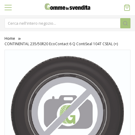
Home
CONTINENTAL 235/50R20 EcoContact 6 Q ContiSeal 104T CSEAL (+)
Vai
alla
fine
della
galleria
di
immagini