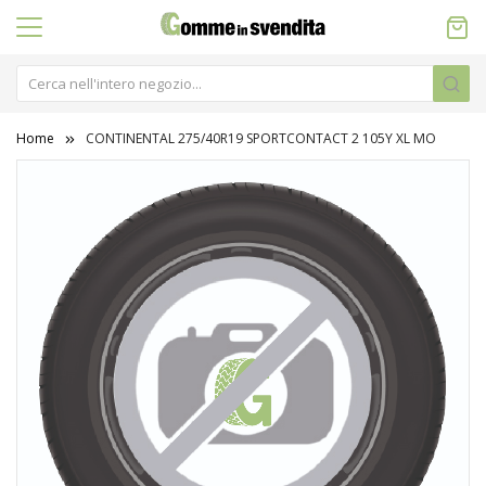
Home
CONTINENTAL 275/40R19 SPORTCONTACT 2 105Y XL MO
Vai
alla
fine
della
galleria
di
immagini