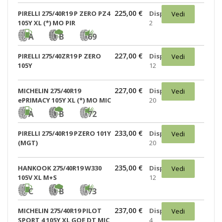
225,00 €
PIRELLI 275/40R19 P ZERO PZ4
Disponibili:
Vedi
105Y XL (*) MO PIR
2
A
B
69
227,00 €
PIRELLI 275/40ZR19 P ZERO
Disponibili:
Vedi
105Y
12
227,00 €
MICHELIN 275/40R19
Disponibili:
Vedi
ePRIMACY 105Y XL (*) MO MIC
20
A
B
72
233,00 €
PIRELLI 275/40R19 PZERO 101Y
Disponibili:
Vedi
(MGT)
20
235,00 €
HANKOOK 275/40R19 W330
Disponibili:
Vedi
105V XL M+S
12
C
B
73
237,00 €
MICHELIN 275/40R19 PILOT
Disponibili:
Vedi
SPORT 4 105Y XL GOE DT MIC
4