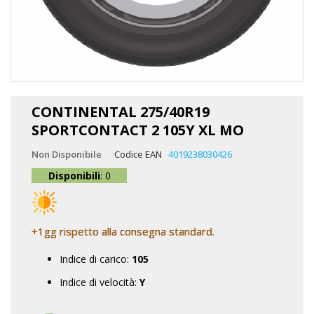
Vai
all'inizio
CONTINENTAL 275/40R19
della
SPORTCONTACT 2 105Y XL MO
galleria
di
Non Disponibile
Codice EAN
4019238030426
immagini
Disponibili
: 0
+1gg rispetto alla consegna standard.
Indice di carico:
105
Indice di velocità:
Y