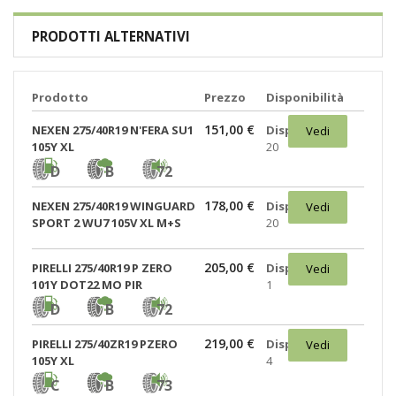
PRODOTTI ALTERNATIVI
Prodotto
Prezzo
Disponibilità
151,00 €
NEXEN 275/40R19 N'FERA SU1
Disponibili:
Vedi
105Y XL
20
D
B
72
178,00 €
NEXEN 275/40R19 WINGUARD
Disponibili:
Vedi
SPORT 2 WU7 105V XL M+S
20
205,00 €
PIRELLI 275/40R19 P ZERO
Disponibili:
Vedi
101Y DOT22 MO PIR
1
D
B
72
219,00 €
PIRELLI 275/40ZR19 PZERO
Disponibili:
Vedi
105Y XL
4
C
B
73