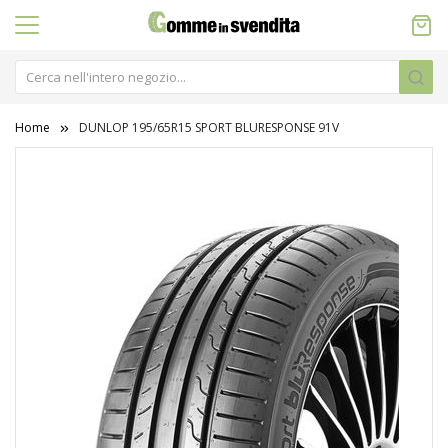
Home
DUNLOP 195/65R15 SPORT BLURESPONSE 91V
Vai
alla
fine
della
galleria
di
immagini