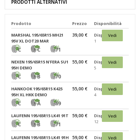
PRODOTTI ALTERNATIVI
Prodotto
Prezzo
Disponibilità
39,00 €
MARSHAL 195/65R15 MH21
Disponibili:
Vedi
95V XL DOT20 MAR
1
C
C
71
55,00 €
NEXEN 195/65R15 N'FERA SU1
Disponibili:
Vedi
95H DEMO
5
C
B
70
55,00 €
HANKOOK 195/65R15 K425
Disponibili:
Vedi
95H XL HKK DEMO
4
C
A
69
59,00 €
LAUFENN 195/65R15 LK41 91T
Disponibili:
Vedi
12
C
B
71
59,00 €
LAUFENN 195/65R15 LK41 91H
Disponibili:
Vedi