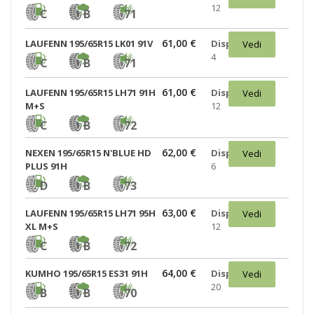
12
C
B
71
61,00 €
LAUFENN 195/65R15 LK01 91V
Disponibili:
Vedi
4
C
B
71
61,00 €
LAUFENN 195/65R15 LH71 91H
Disponibili:
Vedi
M+S
12
C
B
72
62,00 €
NEXEN 195/65R15 N'BLUE HD
Disponibili:
Vedi
PLUS 91H
6
D
B
73
63,00 €
LAUFENN 195/65R15 LH71 95H
Disponibili:
Vedi
XL M+S
12
C
B
72
64,00 €
KUMHO 195/65R15 ES31 91H
Disponibili:
Vedi
20
B
B
70