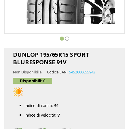
Vai
all'inizio
DUNLOP 195/65R15 SPORT
della
BLURESPONSE 91V
galleria
di
Non Disponibile
Codice EAN
5452000655943
immagini
Disponibili
: 0
Indice di carico:
91
Indice di velocità:
V