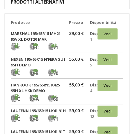
PRODOTTI ALTERNATIVI
Prodotto
Prezzo
Disponibilità
39,00 €
MARSHAL 195/65R15 MH21
Disponibili:
Vedi
95V XL DOT20 MAR
1
C
C
71
55,00 €
NEXEN 195/65R15 N'FERA SU1
Disponibili:
Vedi
95H DEMO
5
C
B
70
55,00 €
HANKOOK 195/65R15 K425
Disponibili:
Vedi
95H XL HKK DEMO
4
C
A
69
59,00 €
LAUFENN 195/65R15 LK41 91H
Disponibili:
Vedi
12
C
B
71
59,00 €
LAUFENN 195/65R15 LK41 91T
Disponibili:
Vedi