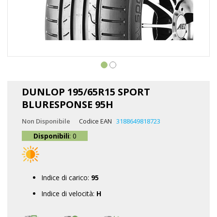
Vai
all'inizio
DUNLOP 195/65R15 SPORT
della
BLURESPONSE 95H
galleria
di
Non Disponibile
Codice EAN
3188649818723
immagini
Disponibili
: 0
Indice di carico:
95
Indice di velocità:
H