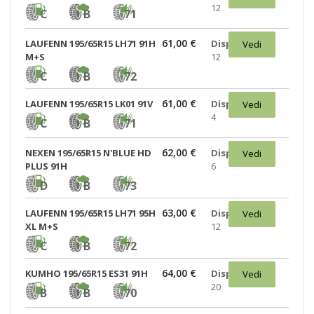
12
C
B
71
61,00 €
LAUFENN 195/65R15 LH71 91H
Disponibili:
Vedi
M+S
12
C
B
72
61,00 €
LAUFENN 195/65R15 LK01 91V
Disponibili:
Vedi
4
C
B
71
62,00 €
NEXEN 195/65R15 N'BLUE HD
Disponibili:
Vedi
PLUS 91H
6
D
B
73
63,00 €
LAUFENN 195/65R15 LH71 95H
Disponibili:
Vedi
XL M+S
12
C
B
72
64,00 €
KUMHO 195/65R15 ES31 91H
Disponibili:
Vedi
20
B
B
70