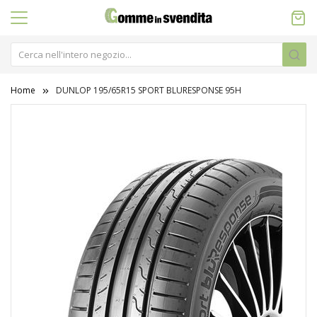
Home
DUNLOP 195/65R15 SPORT BLURESPONSE 95H
Vai
alla
fine
della
galleria
di
immagini