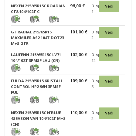
96,00 €
NEXEN 215/65R15C ROADIAN
Disponibili:
Vedi
CT8 104/102T C
1
C
A
70
101,00 €
GT RADIAL 215/65R15
Disponibili:
Vedi
MAXMILER AS2 104T DOT23
2
M+S GTR
102,00 €
LAUFENN 215/65R15C LV71
Disponibili:
Vedi
104/102T 3PMSF LAU (CN)
12
D
C
73
109,00 €
FULDA 215/65R15 KRISTALL
Disponibili:
Vedi
CONTROL HP2 96H 3PMSF
8
FUL
B
B
71
110,00 €
NEXEN 215/65R15C N'BLUE
Disponibili:
Vedi
4SEASON VAN 104/102T M+S
2
(CN)
D
C
73