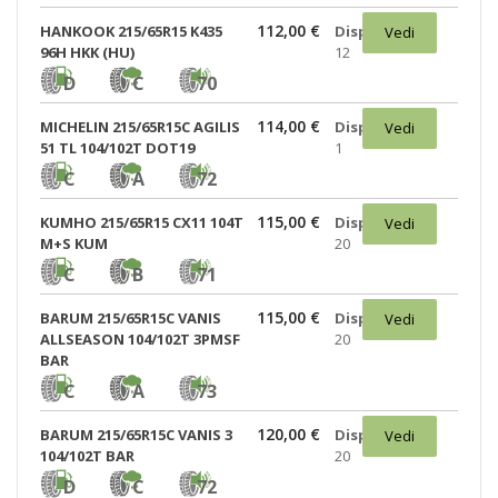
112,00 €
HANKOOK 215/65R15 K435
Disponibili:
Vedi
96H HKK (HU)
12
D
C
70
114,00 €
MICHELIN 215/65R15C AGILIS
Disponibili:
Vedi
51 TL 104/102T DOT19
1
C
A
72
115,00 €
KUMHO 215/65R15 CX11 104T
Disponibili:
Vedi
M+S KUM
20
C
B
71
115,00 €
BARUM 215/65R15C VANIS
Disponibili:
Vedi
ALLSEASON 104/102T 3PMSF
20
BAR
C
A
73
120,00 €
BARUM 215/65R15C VANIS 3
Disponibili:
Vedi
104/102T BAR
20
D
C
72