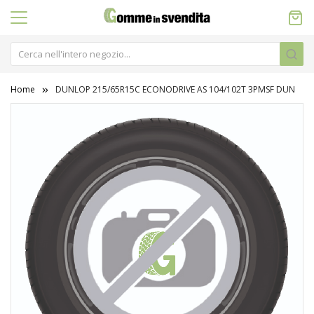
Home
DUNLOP 215/65R15C ECONODRIVE AS 104/102T 3PMSF DUN
Vai
alla
fine
della
galleria
di
immagini