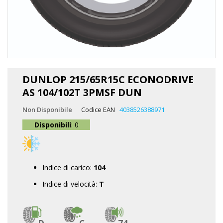
Vai
all'inizio
DUNLOP 215/65R15C ECONODRIVE
della
AS 104/102T 3PMSF DUN
galleria
di
Non Disponibile
Codice EAN
4038526388971
immagini
Disponibili
: 0
Indice di carico:
104
Indice di velocità:
T