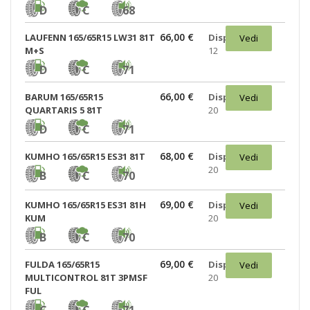
D
C
68
66,00 €
LAUFENN 165/65R15 LW31 81T
Disponibili:
Vedi
M+S
12
D
C
71
66,00 €
BARUM 165/65R15
Disponibili:
Vedi
QUARTARIS 5 81T
20
D
C
71
68,00 €
KUMHO 165/65R15 ES31 81T
Disponibili:
Vedi
20
B
C
70
69,00 €
KUMHO 165/65R15 ES31 81H
Disponibili:
Vedi
KUM
20
B
C
70
69,00 €
FULDA 165/65R15
Disponibili:
Vedi
MULTICONTROL 81T 3PMSF
20
FUL