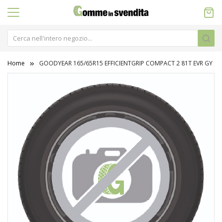
Home
GOODYEAR 165/65R15 EFFICIENTGRIP COMPACT 2 81T EVR GY
Vai
alla
fine
della
galleria
di
immagini