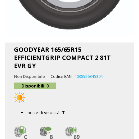
Vai
all'inizio
GOODYEAR 165/65R15
della
EFFICIENTGRIP COMPACT 2 81T
galleria
di
EVR GY
immagini
Non Disponibile
Codice EAN
4038526345394
Disponibili
: 0
Indice di velocità:
T
C
B
69