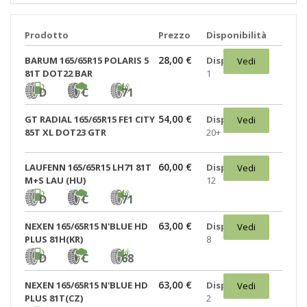
Prodotto
Prezzo
Disponibilità
28,00 €
BARUM 165/65R15 POLARIS 5
Disponibili:
Vedi
81T DOT22 BAR
1
D
C
71
54,00 €
GT RADIAL 165/65R15 FE1 CITY
Disponibili:
Vedi
85T XL DOT23 GTR
20+
60,00 €
LAUFENN 165/65R15 LH71 81T
Disponibili:
Vedi
M+S LAU (HU)
12
D
C
71
63,00 €
NEXEN 165/65R15 N'BLUE HD
Disponibili:
Vedi
PLUS 81H(KR)
8
D
C
68
63,00 €
NEXEN 165/65R15 N'BLUE HD
Disponibili:
Vedi
PLUS 81T(CZ)
2