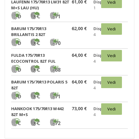
61,00 €
LAUFENN 175/70R13 LW31 82T
Disponibili:
Vedi
M+S LAU (HU)
1
D
C
71
62,00 €
BARUM 175/70R13
Disponibili:
Vedi
BRILLANTIS 2 82T
4
D
C
70
64,00 €
FULDA 175/70R13
Disponibili:
Vedi
ECOCONTROL 82T FUL
4
D
C
68
64,00 €
BARUM 175/70R13 POLARIS 5
Disponibili:
Vedi
82T
4
D
C
71
73,00 €
HANKOOK 175/70R13 W442
Disponibili:
Vedi
82T M+S
4
C
C
72