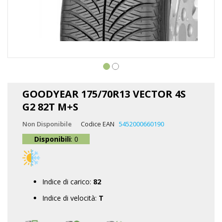
Vai
all'inizio
GOODYEAR 175/70R13 VECTOR 4S
della
G2 82T M+S
galleria
di
Non Disponibile
Codice EAN
5452000660190
immagini
Disponibili
: 0
Indice di carico:
82
Indice di velocità:
T