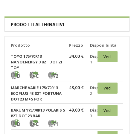
PRODOTTI ALTERNATIVI
Prodotto
Prezzo
Disponibilità
34,00 €
TOYO 175/70R13
Disponibili:
Vedi
NANOENERGY 3 82T DOT21
1
TOY
D
C
72
43,00 €
MARCHE VARIE 175/70R13
Disponibili:
Vedi
ECOPLUS 4S 82T FORTUNA
2
DOT23 M+S FOR
49,00 €
BARUM 175/70R13 POLARIS 5
Disponibili:
Vedi
82T DOT23 BAR
3
D
C
71