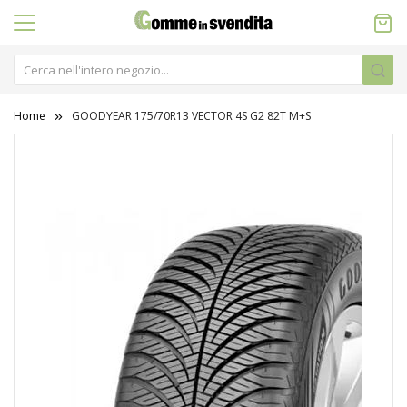
Home
GOODYEAR 175/70R13 VECTOR 4S G2 82T M+S
Vai
alla
fine
della
galleria
di
immagini