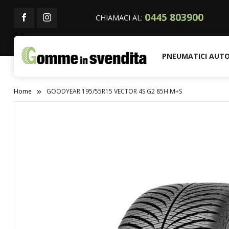
0445 803900
CHIAMACI AL:
PNEUMATICI AUT
Home
GOODYEAR 195/55R15 VECTOR 4S G2 85H M+S
Vai
alla
fine
della
galleria
di
immagini