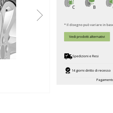
C
B
* Il disegno può variare in bas
Vedi prodotti alternativi
Spedizioni e Resi
14 giorni diritto di recesso
Pagamento