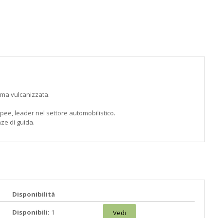
mma vulcanizzata.
ropee, leader nel settore automobilistico.
ze di guida.
Disponibilità
Disponibili:
1
Vedi