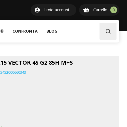
0
Il mio account
Carrello
0
item
A®
CONFRONTA
BLOG
15 VECTOR 4S G2 85H M+S
5452000660343