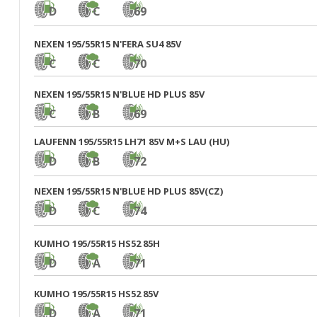
D
C
69
NEXEN 195/55R15 N'FERA SU4 85V
C
C
70
NEXEN 195/55R15 N'BLUE HD PLUS 85V
C
B
69
LAUFENN 195/55R15 LH71 85V M+S LAU (HU)
D
B
72
NEXEN 195/55R15 N'BLUE HD PLUS 85V(CZ)
D
C
74
KUMHO 195/55R15 HS52 85H
D
A
71
KUMHO 195/55R15 HS52 85V
D
A
71