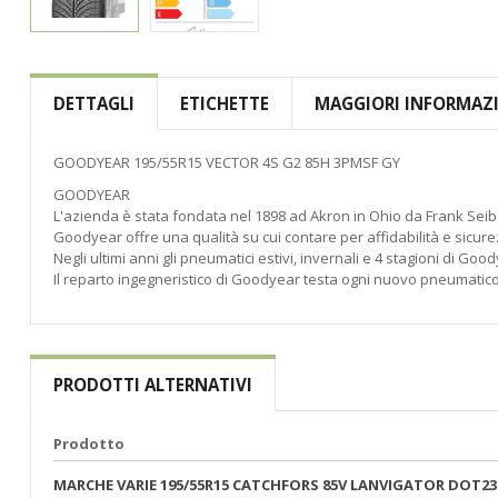
Vai
all'inizio
della
DETTAGLI
ETICHETTE
MAGGIORI INFORMAZ
galleria
di
immagini
GOODYEAR 195/55R15 VECTOR 4S G2 85H 3PMSF GY
GOODYEAR
L'azienda è stata fondata nel 1898 ad Akron in Ohio da Frank Seib
Goodyear offre una qualità su cui contare per affidabilità e sicure
Negli ultimi anni gli pneumatici estivi, invernali e 4 stagioni di Goo
Il reparto ingegneristico di Goodyear testa ogni nuovo pneumatico s
PRODOTTI ALTERNATIVI
Prodotto
MARCHE VARIE 195/55R15 CATCHFORS 85V LANVIGATOR DOT23