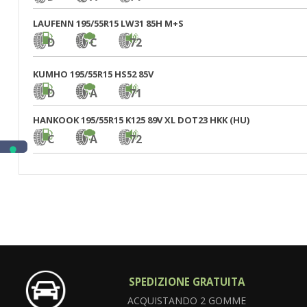
LAUFENN 195/55R15 LW31 85H M+S
D
C
72
KUMHO 195/55R15 HS52 85V
D
A
71
HANKOOK 195/55R15 K125 89V XL DOT23 HKK (HU)
C
A
72
SPEDIZIONE GRATUITA
ACQUISTANDO 2 GOMME