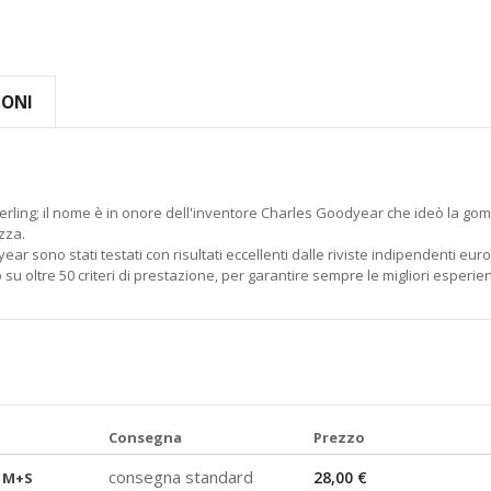
IONI
erling; il nome è in onore dell'inventore Charles Goodyear che ideò la go
zza.
dyear sono stati testati con risultati eccellenti dalle riviste indipendenti eu
u oltre 50 criteri di prestazione, per garantire sempre le migliori esperien
Consegna
Prezzo
consegna standard
28,00 €
 M+S