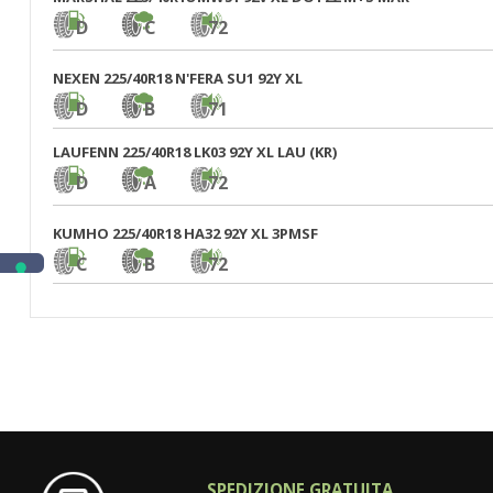
D
C
72
NEXEN 225/40R18 N'FERA SU1 92Y XL
D
B
71
LAUFENN 225/40R18 LK03 92Y XL LAU (KR)
D
A
72
KUMHO 225/40R18 HA32 92Y XL 3PMSF
C
B
72
SPEDIZIONE GRATUITA