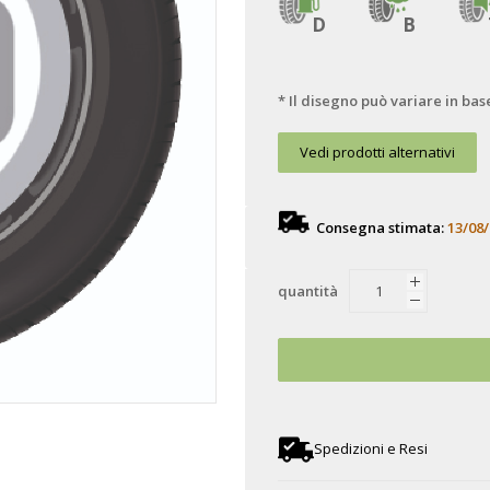
D
B
* Il disegno può variare in bas
Vedi prodotti alternativi
Consegna stimata:
13/08/
quantità
Spedizioni e Resi