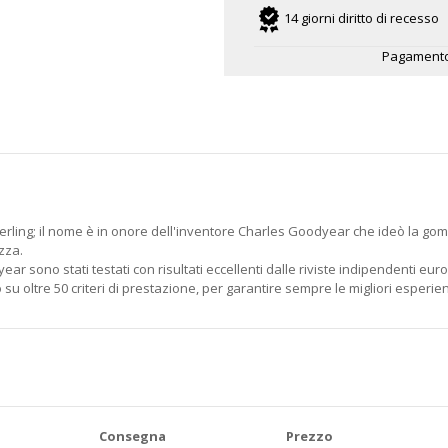
14 giorni diritto di recesso
Pagamento
erling; il nome è in onore dell'inventore Charles Goodyear che ideò la go
zza.
dyear sono stati testati con risultati eccellenti dalle riviste indipendenti eu
u oltre 50 criteri di prestazione, per garantire sempre le migliori esperien
Consegna
Prezzo