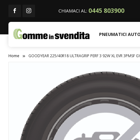
0445 803900
CHIAMACI AL:
PNEUMATICI AUT
Home
GOODYEAR 225/40R18 ULTRAGRIP PERF 3 92W XL EVR 3PMSF G
Vai
alla
fine
della
galleria
di
immagini