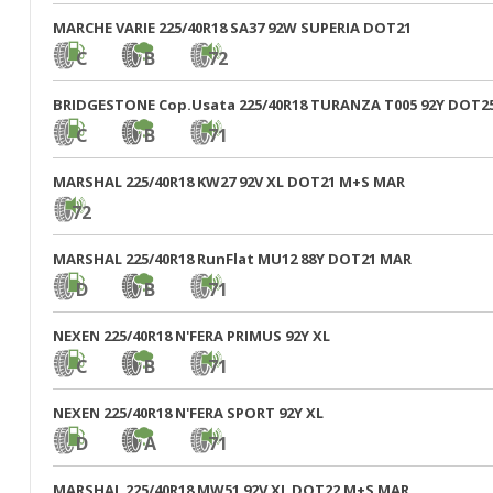
MARCHE VARIE 225/40R18 SA37 92W SUPERIA DOT21
C
B
72
BRIDGESTONE Cop.Usata 225/40R18 TURANZA T005 92Y DOT2
C
B
71
MARSHAL 225/40R18 KW27 92V XL DOT21 M+S MAR
72
MARSHAL 225/40R18 RunFlat MU12 88Y DOT21 MAR
D
B
71
NEXEN 225/40R18 N'FERA PRIMUS 92Y XL
C
B
71
NEXEN 225/40R18 N'FERA SPORT 92Y XL
D
A
71
MARSHAL 225/40R18 MW51 92V XL DOT22 M+S MAR