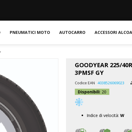
O
PNEUMATICI MOTO
AUTOCARRO
ACCESSORI ALCO
Y
GOODYEAR 225/40R
3PMSF GY
Codice EAN
4038526069023
Disponibili
: 20
Indice di velocità:
W