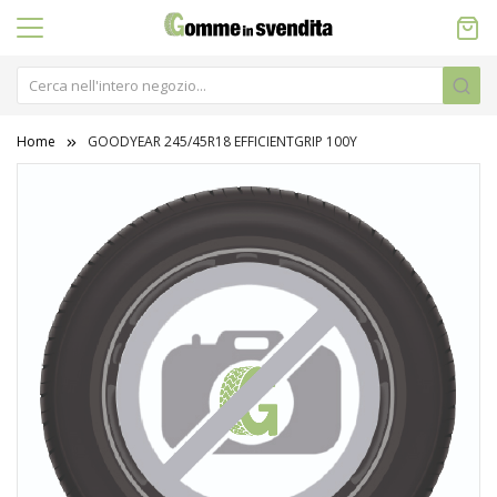
Home
GOODYEAR 245/45R18 EFFICIENTGRIP 100Y
Vai
alla
fine
della
galleria
di
immagini