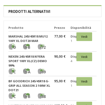
PRODOTTI ALTERNATIVI
Prodotto
Prezzo
Disponibilità
77,00 €
MARSHAL 245/45R18 MU12
Disponibili:
Vedi
100Y XL DOT20 MAR
1
D
B
72
90,00 €
NEXEN 245/45R18 N'FERA
Disponibili:
Vedi
SPORT 100Y XL(CZ) DEMO
4
99%
C
A
69
95,00 €
BF GOODRICH 245/45R18 G-
Disponibili:
Vedi
GRIP ALL SEASON 2 100W XL
1
DOT21
C
B
68