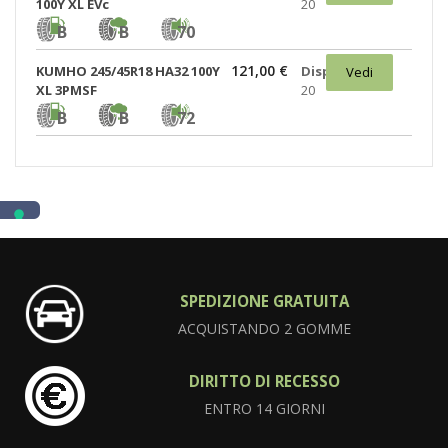
100Y XL EVc
20
B
B
70
121,00 €
KUMHO 245/45R18 HA32 100Y
Disponibili:
Vedi
XL 3PMSF
20
B
B
72
SPEDIZIONE GRATUITA
ACQUISTANDO 2 GOMME
DIRITTO DI RECESSO
ENTRO 14 GIORNI