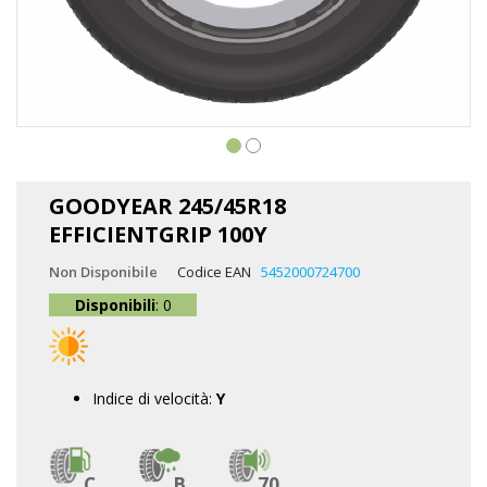
Vai
all'inizio
GOODYEAR 245/45R18
della
EFFICIENTGRIP 100Y
galleria
di
Non Disponibile
Codice EAN
5452000724700
immagini
Disponibili
: 0
Indice di velocità:
Y
C
B
70