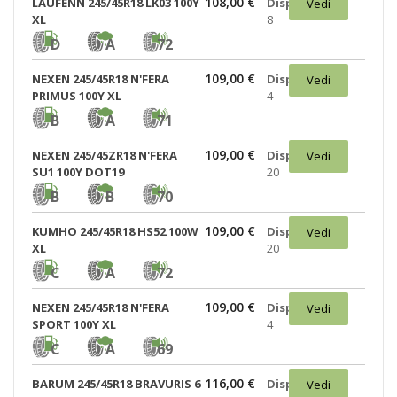
108,00 €
LAUFENN 245/45R18 LK03 100Y
Disponibili:
Vedi
XL
8
D
A
72
109,00 €
NEXEN 245/45R18 N'FERA
Disponibili:
Vedi
PRIMUS 100Y XL
4
B
A
71
109,00 €
NEXEN 245/45ZR18 N'FERA
Disponibili:
Vedi
SU1 100Y DOT19
20
B
B
70
109,00 €
KUMHO 245/45R18 HS52 100W
Disponibili:
Vedi
XL
20
C
A
72
109,00 €
NEXEN 245/45R18 N'FERA
Disponibili:
Vedi
SPORT 100Y XL
4
C
A
69
116,00 €
BARUM 245/45R18 BRAVURIS 6
Disponibili:
Vedi