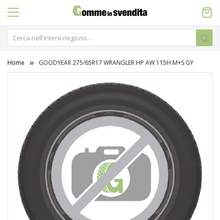
Home
GOODYEAR 275/65R17 WRANGLER HP AW 115H M+S GY
Vai
alla
fine
della
galleria
di
immagini