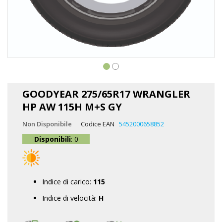
Vai
all'inizio
GOODYEAR 275/65R17 WRANGLER
della
HP AW 115H M+S GY
galleria
di
Non Disponibile
Codice EAN
5452000658852
immagini
Disponibili
: 0
Indice di carico:
115
Indice di velocità:
H