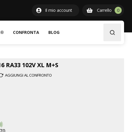
0
Il mio account
Carrello
0
item
A®
CONFRONTA
BLOG
6 RA33 102V XL M+S
AGGIUNGI AL CONFRONTO
70