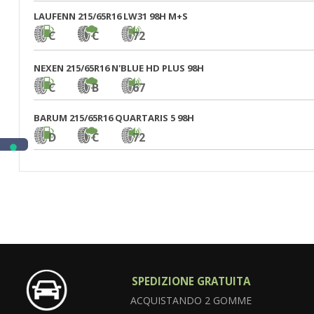
LAUFENN 215/65R16 LW31 98H M+S
C
C
72
NEXEN 215/65R16 N'BLUE HD PLUS 98H
C
B
67
BARUM 215/65R16 QUARTARIS 5 98H
D
C
72
SPEDIZIONE GRATUITA
ACQUISTANDO 2 GOMME