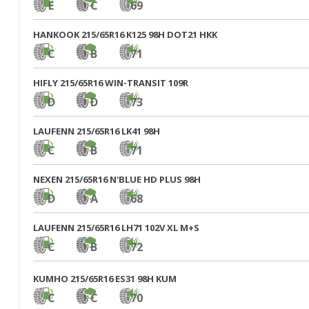
E
C
69
HANKOOK 215/65R16 K125 98H DOT21 HKK
C
B
71
HIFLY 215/65R16 WIN-TRANSIT 109R
D
D
73
LAUFENN 215/65R16 LK41 98H
C
B
71
NEXEN 215/65R16 N'BLUE HD PLUS 98H
D
A
68
LAUFENN 215/65R16 LH71 102V XL M+S
C
B
72
KUMHO 215/65R16 ES31 98H KUM
C
C
70