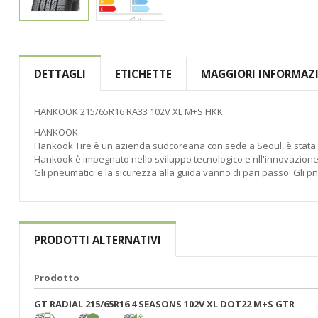
Vai
all'inizio
della
DETTAGLI
ETICHETTE
MAGGIORI INFORMAZ
galleria
di
immagini
HANKOOK 215/65R16 RA33 102V XL M+S HKK
HANKOOK
Hankook Tire è un'azienda sudcoreana con sede a Seoul, è stata
Hankook è impegnato nello sviluppo tecnologico e nll'innovazione co
Gli pneumatici e la sicurezza alla guida vanno di pari passo. Gli 
PRODOTTI ALTERNATIVI
Prodotto
GT RADIAL 215/65R16 4 SEASONS 102V XL DOT22 M+S GTR