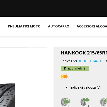
O
PNEUMATICI MOTO
AUTOCARRO
ACCESSORI ALCO
HANKOOK 215/65R1
Codice EAN
8808563334493
Disponibili
: 2
Indice di velocità:
V
C
C