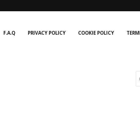
F.A.Q
PRIVACY POLICY
COOKIE POLICY
TERM
Informativa sulla raccolta
Le tue preferenze relative alla privacy