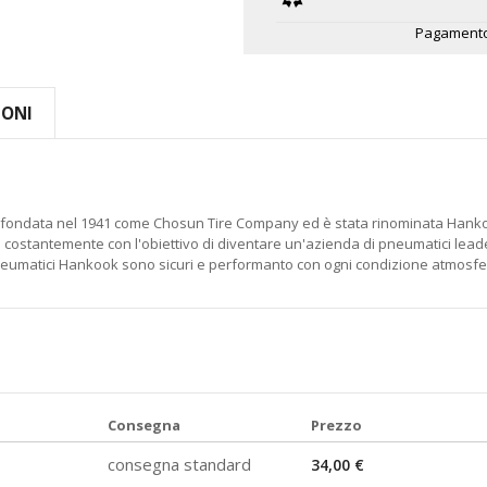
Pagamento
IONI
 fondata nel 1941 come Chosun Tire Company ed è stata rinominata Hanko
stantemente con l'obiettivo di diventare un'azienda di pneumatici leader a 
pneumatici Hankook sono sicuri e performanto con ogni condizione atmosferica
Consegna
Prezzo
consegna standard
34,00 €