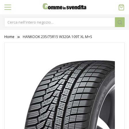
Home
HANKOOK 235/75R15 W320A 109T XL M+S
Vai
alla
fine
della
galleria
di
immagini