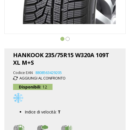
Vai
all'inizio
HANKOOK 235/75R15 W320A 109T
della
XL M+S
galleria
di
Codice EAN
8808563429205
immagini
AGGIUNGI AL CONFRONTO
Disponibili
: 12
Indice di velocità:
T