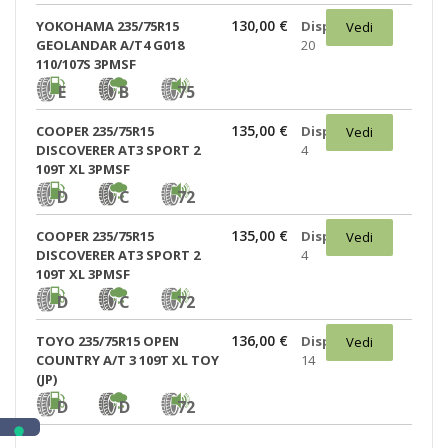
130,00 €
YOKOHAMA 235/75R15
Disponibili:
Vedi
GEOLANDAR A/T4 G018
20
110/107S 3PMSF
E
B
75
135,00 €
COOPER 235/75R15
Disponibili:
Vedi
DISCOVERER AT3 SPORT 2
4
109T XL 3PMSF
D
C
72
135,00 €
COOPER 235/75R15
Disponibili:
Vedi
DISCOVERER AT3 SPORT 2
4
109T XL 3PMSF
D
C
72
136,00 €
TOYO 235/75R15 OPEN
Disponibili:
Vedi
COUNTRY A/T 3 109T XL TOY
14
(JP)
D
D
72