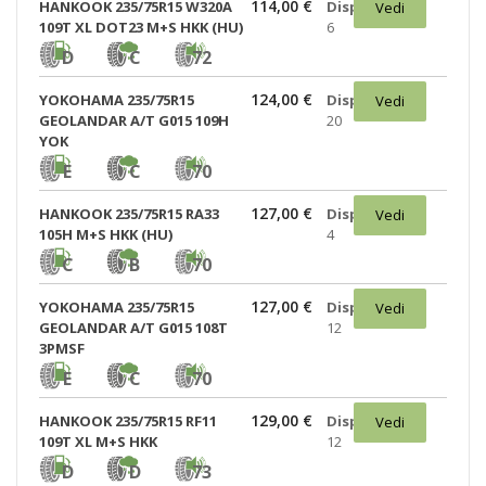
114,00 €
HANKOOK 235/75R15 W320A
Disponibili:
Vedi
109T XL DOT23 M+S HKK (HU)
6
D
C
72
124,00 €
YOKOHAMA 235/75R15
Disponibili:
Vedi
GEOLANDAR A/T G015 109H
20
YOK
E
C
70
127,00 €
HANKOOK 235/75R15 RA33
Disponibili:
Vedi
105H M+S HKK (HU)
4
C
B
70
127,00 €
YOKOHAMA 235/75R15
Disponibili:
Vedi
GEOLANDAR A/T G015 108T
12
3PMSF
E
C
70
129,00 €
HANKOOK 235/75R15 RF11
Disponibili:
Vedi
109T XL M+S HKK
12
D
D
73