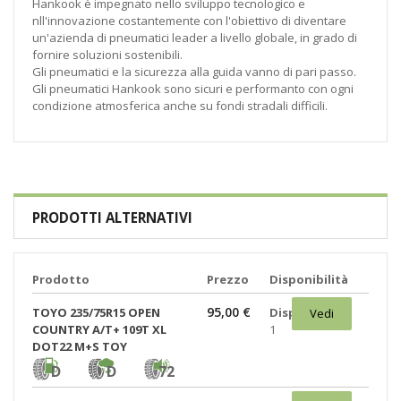
Hankook è impegnato nello sviluppo tecnologico e
nll'innovazione costantemente con l'obiettivo di diventare
un'azienda di pneumatici leader a livello globale, in grado di
fornire soluzioni sostenibili.
Gli pneumatici e la sicurezza alla guida vanno di pari passo.
Gli pneumatici Hankook sono sicuri e performanto con ogni
condizione atmosferica anche su fondi stradali difficili.
PRODOTTI ALTERNATIVI
Prodotto
Prezzo
Disponibilità
95,00 €
TOYO 235/75R15 OPEN
Disponibili:
Vedi
COUNTRY A/T+ 109T XL
1
DOT22 M+S TOY
D
D
72