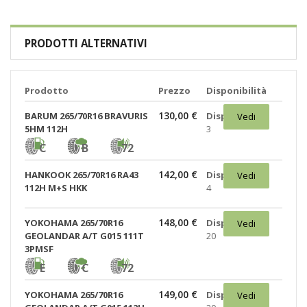
PRODOTTI ALTERNATIVI
Prodotto
Prezzo
Disponibilità
130,00 €
BARUM 265/70R16 BRAVURIS
Disponibili:
Vedi
5HM 112H
3
C
B
72
142,00 €
HANKOOK 265/70R16 RA43
Disponibili:
Vedi
112H M+S HKK
4
148,00 €
YOKOHAMA 265/70R16
Disponibili:
Vedi
GEOLANDAR A/T G015 111T
20
3PMSF
E
C
72
149,00 €
YOKOHAMA 265/70R16
Disponibili:
Vedi