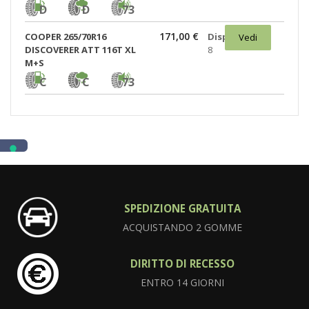
D
D
73
171,00 €
COOPER 265/70R16
Disponibili:
Vedi
DISCOVERER ATT 116T XL
8
M+S
C
C
73
SPEDIZIONE GRATUITA
ACQUISTANDO 2 GOMME
DIRITTO DI RECESSO
ENTRO 14 GIORNI