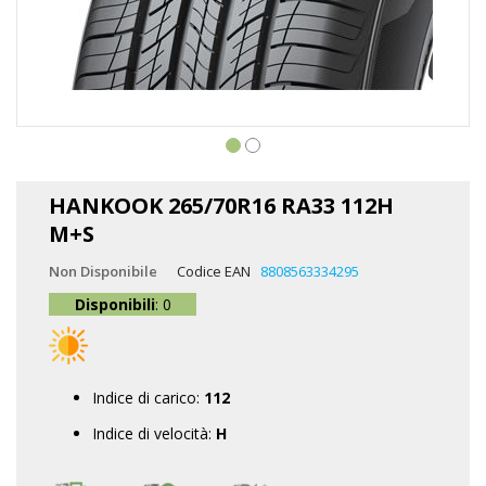
Vai
all'inizio
HANKOOK 265/70R16 RA33 112H
della
M+S
galleria
di
Non Disponibile
Codice EAN
8808563334295
immagini
Disponibili
: 0
Indice di carico:
112
Indice di velocità:
H