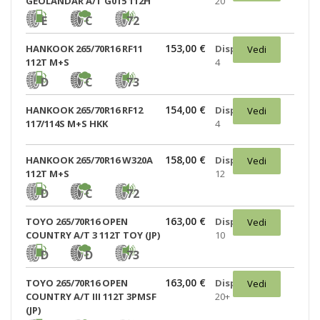
GEOLANDAR A/T G015 112H
20
E
C
72
153,00 €
HANKOOK 265/70R16 RF11
Disponibili:
Vedi
112T M+S
4
D
C
73
154,00 €
HANKOOK 265/70R16 RF12
Disponibili:
Vedi
117/114S M+S HKK
4
158,00 €
HANKOOK 265/70R16 W320A
Disponibili:
Vedi
112T M+S
12
D
C
72
163,00 €
TOYO 265/70R16 OPEN
Disponibili:
Vedi
COUNTRY A/T 3 112T TOY (JP)
10
D
D
73
163,00 €
TOYO 265/70R16 OPEN
Disponibili:
Vedi
COUNTRY A/T III 112T 3PMSF
20+
(JP)