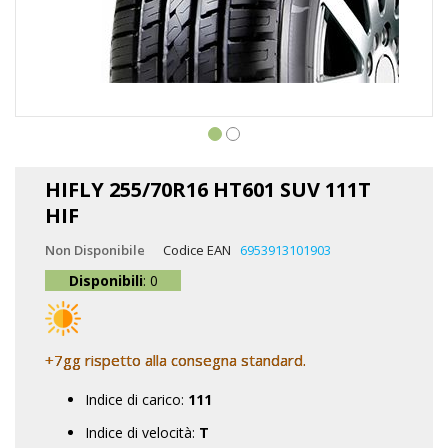
Vai
all'inizio
HIFLY 255/70R16 HT601 SUV 111T
della
HIF
galleria
di
Non Disponibile
Codice EAN
6953913101903
immagini
Disponibili
: 0
+7gg rispetto alla consegna standard.
Indice di carico:
111
Indice di velocità:
T