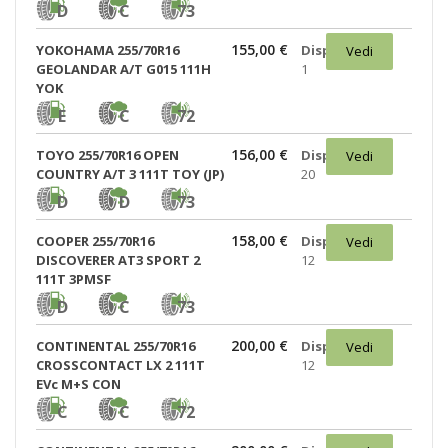
D
C
73
155,00 €
YOKOHAMA 255/70R16
Disponibili:
Vedi
GEOLANDAR A/T G015 111H
1
YOK
E
C
72
156,00 €
TOYO 255/70R16 OPEN
Disponibili:
Vedi
COUNTRY A/T 3 111T TOY (JP)
20
D
D
73
158,00 €
COOPER 255/70R16
Disponibili:
Vedi
DISCOVERER AT3 SPORT 2
12
111T 3PMSF
D
C
73
200,00 €
CONTINENTAL 255/70R16
Disponibili:
Vedi
CROSSCONTACT LX 2 111T
12
EVc M+S CON
C
C
72