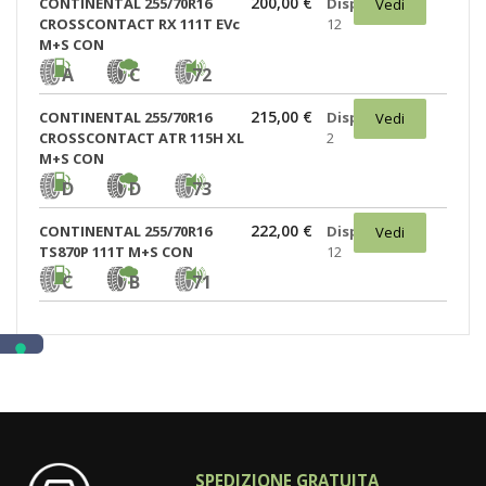
200,00 €
CONTINENTAL 255/70R16
Disponibili:
Vedi
CROSSCONTACT RX 111T EVc
12
M+S CON
A
C
72
215,00 €
CONTINENTAL 255/70R16
Disponibili:
Vedi
CROSSCONTACT ATR 115H XL
2
M+S CON
D
D
73
222,00 €
CONTINENTAL 255/70R16
Disponibili:
Vedi
TS870P 111T M+S CON
12
C
B
71
SPEDIZIONE GRATUITA