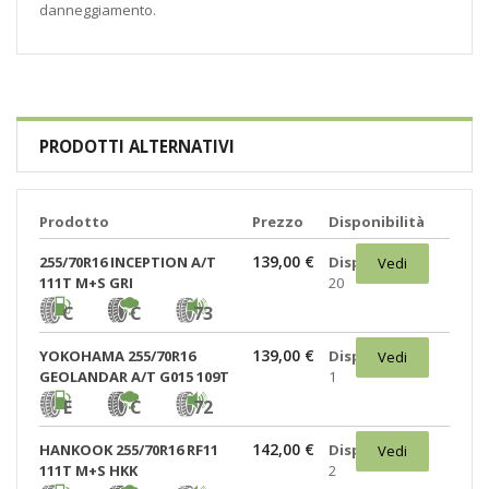
danneggiamento.
PRODOTTI ALTERNATIVI
Prodotto
Prezzo
Disponibilità
139,00 €
255/70R16 INCEPTION A/T
Disponibili:
Vedi
111T M+S GRI
20
C
C
73
139,00 €
YOKOHAMA 255/70R16
Disponibili:
Vedi
GEOLANDAR A/T G015 109T
1
E
C
72
142,00 €
HANKOOK 255/70R16 RF11
Disponibili:
Vedi
111T M+S HKK
2