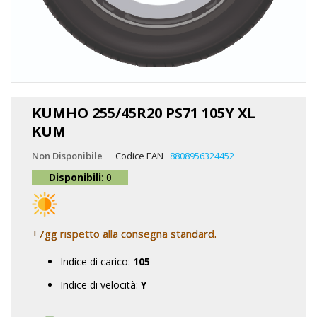
Vai
all'inizio
KUMHO 255/45R20 PS71 105Y XL
della
KUM
galleria
di
Non Disponibile
Codice EAN
8808956324452
immagini
Disponibili
: 0
+7gg rispetto alla consegna standard.
Indice di carico:
105
Indice di velocità:
Y