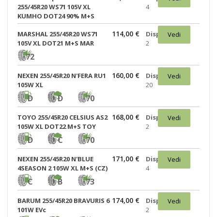
255/45R20 WS71 105V XL
4
KUMHO DOT24 90% M+S
114,00 €
MARSHAL 255/45R20 WS71
Disponibili:
Vedi
105V XL DOT21 M+S MAR
2
72
160,00 €
NEXEN 255/45R20 N'FERA RU1
Disponibili:
Vedi
105W XL
20
D
D
70
168,00 €
TOYO 255/45R20 CELSIUS AS2
Disponibili:
Vedi
105W XL DOT22 M+S TOY
2
D
C
70
171,00 €
NEXEN 255/45R20 N'BLUE
Disponibili:
Vedi
4SEASON 2 105W XL M+S (CZ)
4
C
B
73
174,00 €
BARUM 255/45R20 BRAVURIS 6
Disponibili:
Vedi
101W EVc
2