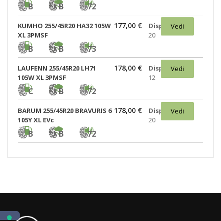
B
B
72
177,00 €
KUMHO 255/45R20 HA32 105W
Disponibili:
Vedi
XL 3PMSF
20
B
B
73
178,00 €
LAUFENN 255/45R20 LH71
Disponibili:
Vedi
105W XL 3PMSF
12
C
B
72
178,00 €
BARUM 255/45R20 BRAVURIS 6
Disponibili:
Vedi
105Y XL EVc
20
B
B
72