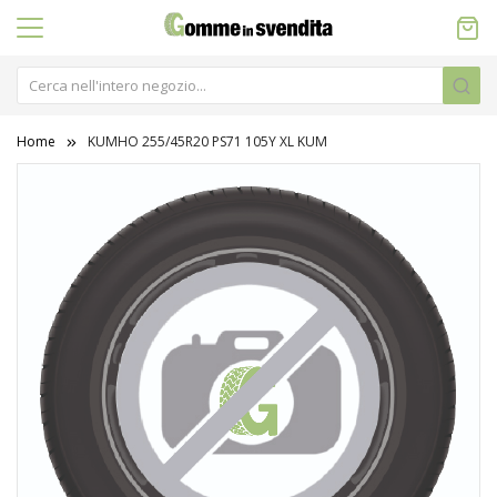
Home
KUMHO 255/45R20 PS71 105Y XL KUM
Vai
alla
fine
della
galleria
di
immagini