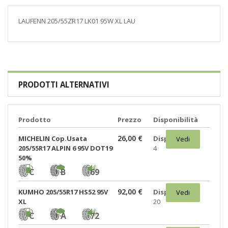
LAUFENN 205/55ZR17 LK01 95W XL LAU
PRODOTTI ALTERNATIVI
Prodotto
Prezzo
Disponibilità
26,00 €
MICHELIN Cop.Usata
Disponibili:
Vedi
205/55R17 ALPIN 6 95V DOT19
4
50%
C
B
69
92,00 €
KUMHO 205/55R17 HS52 95V
Disponibili:
Vedi
XL
20
C
A
72