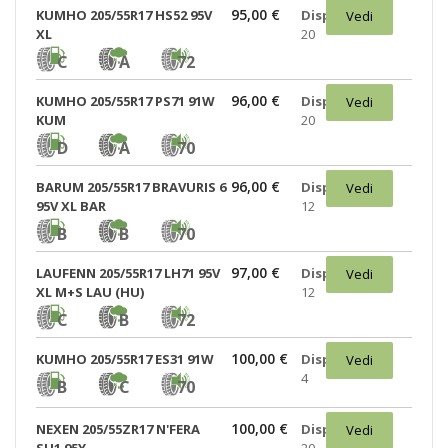
95,00 €
KUMHO 205/55R17 HS52 95V
Disponibili:
Vedi
XL
20
C
A
72
96,00 €
KUMHO 205/55R17 PS71 91W
Disponibili:
Vedi
KUM
20
D
A
70
96,00 €
BARUM 205/55R17 BRAVURIS 6
Disponibili:
Vedi
95V XL BAR
12
B
B
70
97,00 €
LAUFENN 205/55R17 LH71 95V
Disponibili:
Vedi
XL M+S LAU (HU)
12
C
B
72
100,00 €
KUMHO 205/55R17 ES31 91W
Disponibili:
Vedi
4
B
C
70
100,00 €
NEXEN 205/55ZR17 N'FERA
Disponibili:
Vedi