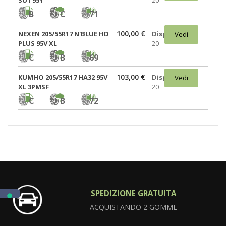
SU1 95Y
20
B
C
71
100,00 €
NEXEN 205/55R17 N'BLUE HD
Disponibili:
Vedi
PLUS 95V XL
20
C
B
69
103,00 €
KUMHO 205/55R17 HA32 95V
Disponibili:
Vedi
XL 3PMSF
20
C
B
72
SPEDIZIONE GRATUITA
ACQUISTANDO 2 GOMME