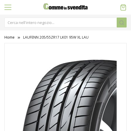
Home
LAUFENN 205/55ZR17 LK01 95W XL LAU
Vai
alla
fine
della
galleria
di
immagini