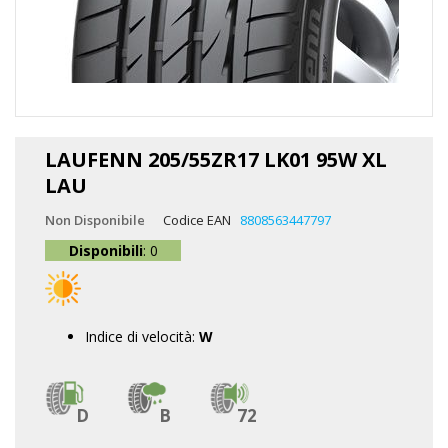
Vai
all'inizio
LAUFENN 205/55ZR17 LK01 95W XL
della
LAU
galleria
di
Non Disponibile
Codice EAN
8808563447797
immagini
Disponibili
: 0
Indice di velocità:
W
D
B
72