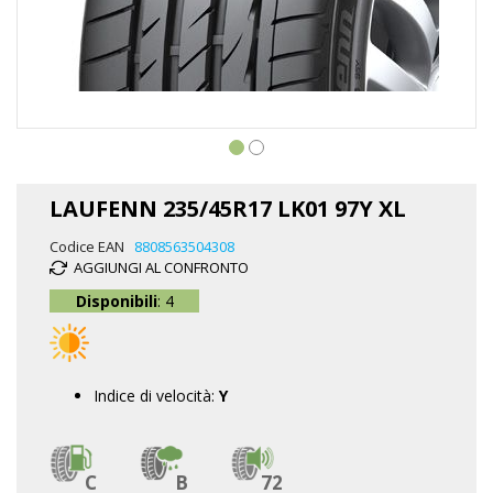
Vai
all'inizio
LAUFENN 235/45R17 LK01 97Y XL
della
galleria
Codice EAN
8808563504308
di
AGGIUNGI AL CONFRONTO
immagini
Disponibili
: 4
Indice di velocità:
Y
C
B
72