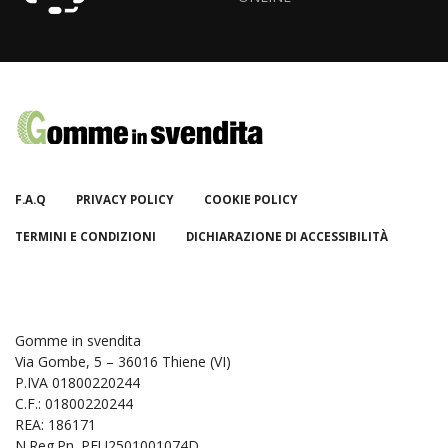
F.A.Q
PRIVACY POLICY
COOKIE POLICY
TERMINI E CONDIZIONI
DICHIARAZIONE DI ACCESSIBILITÀ
Gomme in svendita
Via Gombe, 5 – 36016 Thiene (VI)
P.IVA 01800220244
C.F.: 01800220244
REA: 186171
N.Reg.Pn. PFU2501001074D