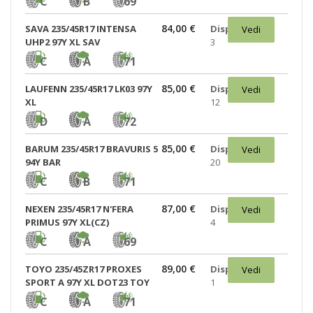
C
B
69
84,00 €
SAVA 235/45R17 INTENSA
Disponibili:
Vedi
UHP2 97Y XL SAV
3
C
A
71
85,00 €
LAUFENN 235/45R17 LK03 97Y
Disponibili:
Vedi
XL
12
D
A
72
85,00 €
BARUM 235/45R17 BRAVURIS 5
Disponibili:
Vedi
94Y BAR
20
C
B
71
87,00 €
NEXEN 235/45R17 N'FERA
Disponibili:
Vedi
PRIMUS 97Y XL(CZ)
4
C
A
69
89,00 €
TOYO 235/45ZR17 PROXES
Disponibili:
Vedi
SPORT A 97Y XL DOT23 TOY
1
C
A
71