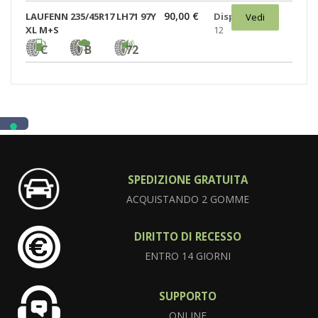
90,00 €
LAUFENN 235/45R17 LH71 97Y
Disponibili:
Vedi
XL M+S
12
C
B
72
SPEDIZIONE GRATUITA
ACQUISTANDO 2 GOMME
DIRITTO DI RECESSO
ENTRO 14 GIORNI
SUPPORTO
ONLINE