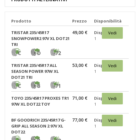
Prodotto
Prezzo
Disponibilità
49,00 €
TRISTAR 235/45R17
Disponibili:
Vedi
SNOWPOWER2 97V XL DOT21
1
TRI
C
D
72
53,00 €
TRISTAR 235/45R17 ALL
Disponibili:
Vedi
SEASON POWER 97W XL
1
DOT21 TRI
C
B
71
71,00 €
TOYO 235/45R17 PROXES TR1
Disponibili:
Vedi
97W XL DOT22 TOY
1
77,00 €
BF GOODRICH 235/45R17 G-
Disponibili:
Vedi
GRIP ALL SEASON 2 97V XL
1
DOT22