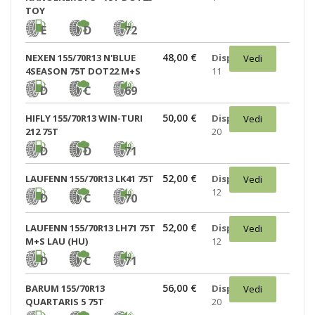
TOY
E
D
72
48,00 €
NEXEN 155/70R13 N'BLUE
Disponibili:
Vedi
4SEASON 75T DOT22 M+S
11
D
C
69
50,00 €
HIFLY 155/70R13 WIN-TURI
Disponibili:
Vedi
212 75T
20
D
D
71
52,00 €
LAUFENN 155/70R13 LK41 75T
Disponibili:
Vedi
12
D
C
70
52,00 €
LAUFENN 155/70R13 LH71 75T
Disponibili:
Vedi
M+S LAU (HU)
12
D
C
71
56,00 €
BARUM 155/70R13
Disponibili:
Vedi
QUARTARIS 5 75T
20