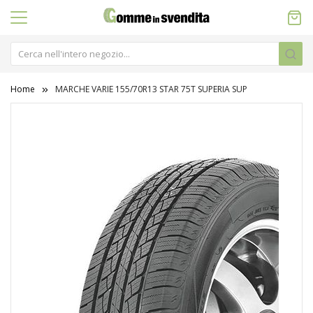
Home
MARCHE VARIE 155/70R13 STAR 75T SUPERIA SUP
Vai
alla
fine
della
galleria
di
immagini