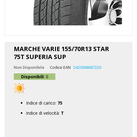
Vai
all'inizio
MARCHE VARIE 155/70R13 STAR
della
75T SUPERIA SUP
galleria
di
Non Disponibile
Codice EAN
5420068687220
immagini
Disponibili
: 0
Indice di carico:
75
Indice di velocità:
T