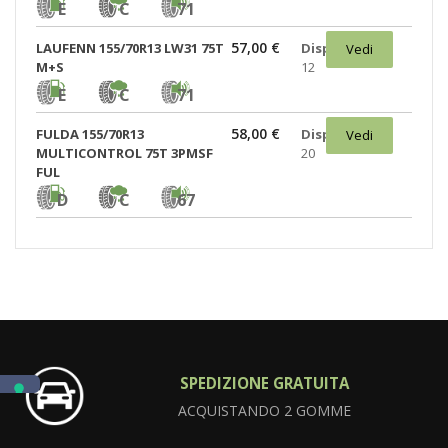
E
C
71
57,00 €
LAUFENN 155/70R13 LW31 75T
Disponibili:
Vedi
M+S
12
E
C
71
58,00 €
FULDA 155/70R13
Disponibili:
Vedi
MULTICONTROL 75T 3PMSF
20
FUL
D
C
67
SPEDIZIONE GRATUITA
ACQUISTANDO 2 GOMME