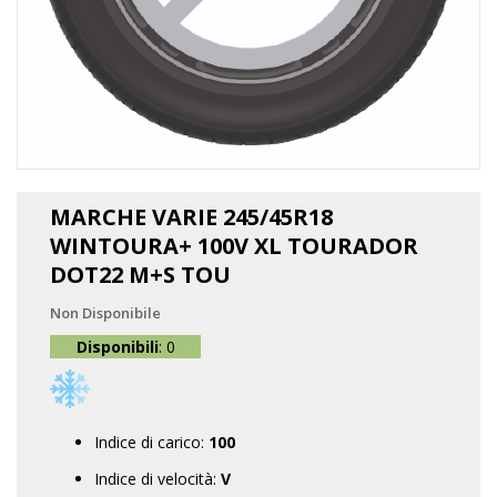
Vai
all'inizio
MARCHE VARIE 245/45R18
della
WINTOURA+ 100V XL TOURADOR
galleria
di
DOT22 M+S TOU
immagini
Non Disponibile
Disponibili
: 0
Indice di carico:
100
Indice di velocità:
V