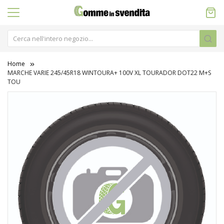
Home
MARCHE VARIE 245/45R18 WINTOURA+ 100V XL TOURADOR DOT22 M+S
TOU
Vai
alla
fine
della
galleria
di
immagini