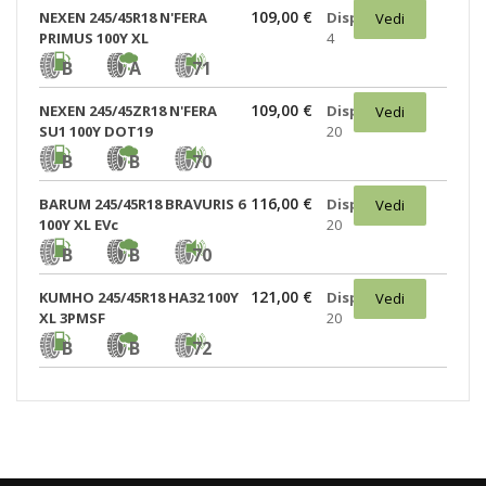
109,00 €
NEXEN 245/45R18 N'FERA
Disponibili:
Vedi
PRIMUS 100Y XL
4
B
A
71
109,00 €
NEXEN 245/45ZR18 N'FERA
Disponibili:
Vedi
SU1 100Y DOT19
20
B
B
70
116,00 €
BARUM 245/45R18 BRAVURIS 6
Disponibili:
Vedi
100Y XL EVc
20
B
B
70
121,00 €
KUMHO 245/45R18 HA32 100Y
Disponibili:
Vedi
XL 3PMSF
20
B
B
72