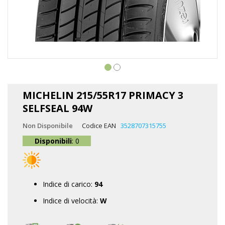
Vai
all'inizio
MICHELIN 215/55R17 PRIMACY 3
della
SELFSEAL 94W
galleria
di
Non Disponibile
Codice EAN
3528707315755
immagini
Disponibili
: 0
Indice di carico:
94
Indice di velocità:
W