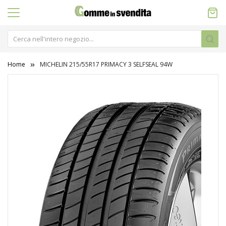
Home
MICHELIN 215/55R17 PRIMACY 3 SELFSEAL 94W
Vai
alla
fine
della
galleria
di
immagini