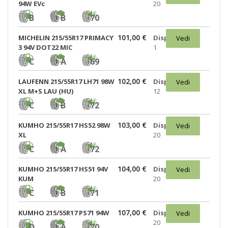
94W EVc
20
B
B
70
101,00 €
MICHELIN 215/55R17 PRIMACY
Disponibili:
Vedi
3 94V DOT22 MIC
1
C
A
69
102,00 €
LAUFENN 215/55R17 LH71 98W
Disponibili:
Vedi
XL M+S LAU (HU)
12
C
B
72
103,00 €
KUMHO 215/55R17 HS52 98W
Disponibili:
Vedi
XL
20
C
A
72
104,00 €
KUMHO 215/55R17 HS51 94V
Disponibili:
Vedi
KUM
20
C
B
71
107,00 €
KUMHO 215/55R17 PS71 94W
Disponibili:
Vedi
20
D
A
70