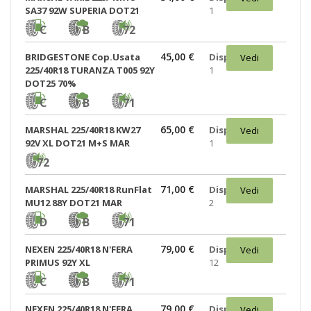
SA37 92W SUPERIA DOT21
1
C
B
72
45,00 €
BRIDGESTONE Cop.Usata
Disponibili:
Vedi
225/40R18 TURANZA T005 92Y
1
DOT25 70%
C
B
71
65,00 €
MARSHAL 225/40R18 KW27
Disponibili:
Vedi
92V XL DOT21 M+S MAR
1
72
71,00 €
MARSHAL 225/40R18 RunFlat
Disponibili:
Vedi
MU12 88Y DOT21 MAR
2
D
B
71
79,00 €
NEXEN 225/40R18 N'FERA
Disponibili:
Vedi
PRIMUS 92Y XL
12
C
B
71
79,00 €
NEXEN 225/40R18 N'FERA
Disponibili:
Vedi