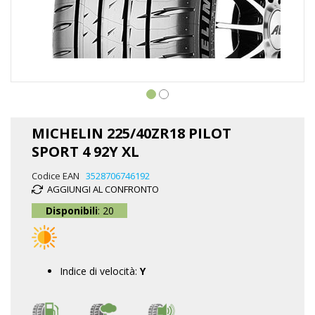
Vai
all'inizio
MICHELIN 225/40ZR18 PILOT
della
SPORT 4 92Y XL
galleria
di
Codice EAN
3528706746192
immagini
AGGIUNGI AL CONFRONTO
Disponibili
: 20
Indice di velocità:
Y