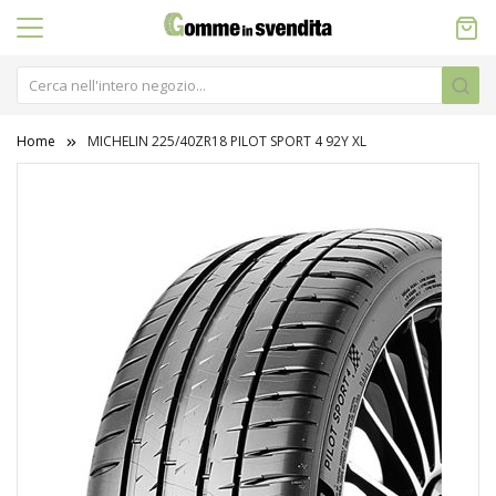
Home
MICHELIN 225/40ZR18 PILOT SPORT 4 92Y XL
Vai
alla
fine
della
galleria
di
immagini