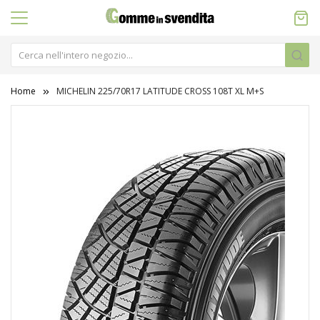
Home
MICHELIN 225/70R17 LATITUDE CROSS 108T XL M+S
Vai
alla
fine
della
galleria
di
immagini