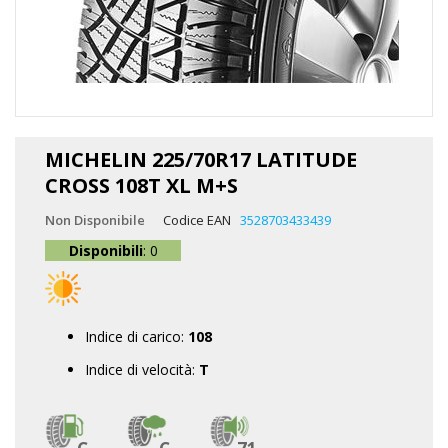
Vai
all'inizio
MICHELIN 225/70R17 LATITUDE
della
CROSS 108T XL M+S
galleria
di
Non Disponibile
Codice EAN
3528703433439
immagini
Disponibili
: 0
Indice di carico:
108
Indice di velocità:
T