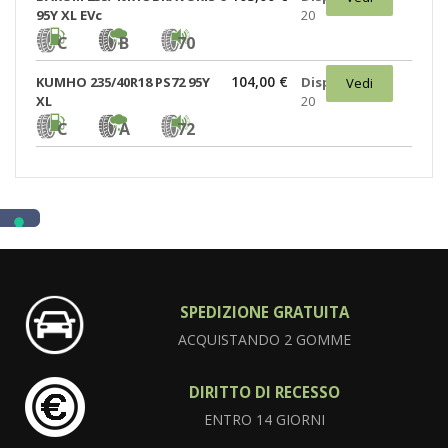
95Y XL EVc
20
C
B
70
104,00 €
KUMHO 235/40R18 PS72 95Y
Disponibili:
Vedi
XL
20
C
A
72
SPEDIZIONE GRATUITA
ACQUISTANDO 2 GOMME
DIRITTO DI RECESSO
ENTRO 14 GIORNI