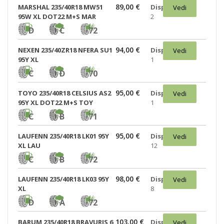
89,00 €
MARSHAL 235/40R18 MW51
Disponibili:
Vedi
95W XL DOT22 M+S MAR
2
D
C
72
94,00 €
NEXEN 235/40ZR18 NFERA SU1
Disponibili:
Vedi
95Y XL
1
C
D
70
95,00 €
TOYO 235/40R18 CELSIUS AS2
Disponibili:
Vedi
95Y XL DOT22 M+S TOY
1
C
B
71
95,00 €
LAUFENN 235/40R18 LK01 95Y
Disponibili:
Vedi
XL LAU
12
C
B
72
98,00 €
LAUFENN 235/40R18 LK03 95Y
Disponibili:
Vedi
XL
8
D
A
72
103,00 €
BARUM 235/40R18 BRAVURIS 6
Disponibili:
Vedi