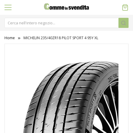
Home
MICHELIN 235/40ZR18 PILOT SPORT 4 95Y XL
Vai
alla
fine
della
galleria
di
immagini