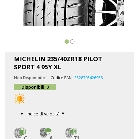
Vai
all'inizio
MICHELIN 235/40ZR18 PILOT
della
SPORT 4 95Y XL
galleria
di
Non Disponibile
Codice EAN
3528705426958
immagini
Disponibili
: 0
Indice di velocità:
Y
C
A
71