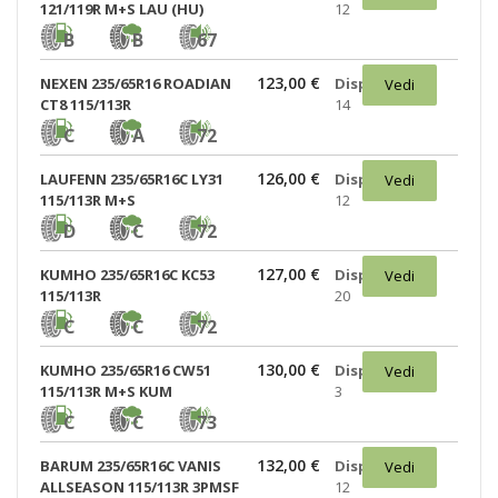
121/119R M+S LAU (HU)
12
B
B
67
123,00 €
NEXEN 235/65R16 ROADIAN
Disponibili:
Vedi
CT8 115/113R
14
C
A
72
126,00 €
LAUFENN 235/65R16C LY31
Disponibili:
Vedi
115/113R M+S
12
D
C
72
127,00 €
KUMHO 235/65R16C KC53
Disponibili:
Vedi
115/113R
20
C
C
72
130,00 €
KUMHO 235/65R16 CW51
Disponibili:
Vedi
115/113R M+S KUM
3
C
C
73
132,00 €
BARUM 235/65R16C VANIS
Disponibili:
Vedi
ALLSEASON 115/113R 3PMSF
12