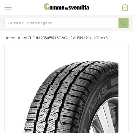
Home
MICHELIN 235/65R16C AGILIS ALPIN 121/119R M+S
Vai
alla
fine
della
galleria
di
immagini