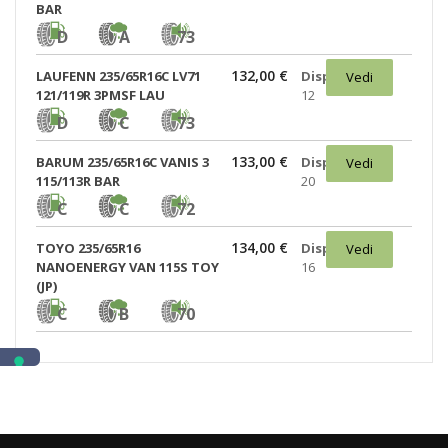
BAR
D
A
73
132,00 €
LAUFENN 235/65R16C LV71
Disponibili:
Vedi
121/119R 3PMSF LAU
12
D
C
73
133,00 €
BARUM 235/65R16C VANIS 3
Disponibili:
Vedi
115/113R BAR
20
C
C
72
134,00 €
TOYO 235/65R16
Disponibili:
Vedi
NANOENERGY VAN 115S TOY
16
(JP)
C
B
70