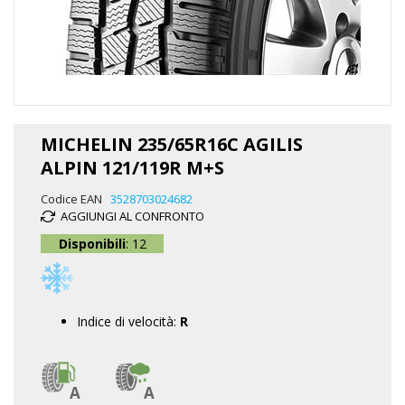
Vai
all'inizio
MICHELIN 235/65R16C AGILIS
della
ALPIN 121/119R M+S
galleria
di
Codice EAN
3528703024682
immagini
AGGIUNGI AL CONFRONTO
Disponibili
: 12
Indice di velocità:
R
A
A