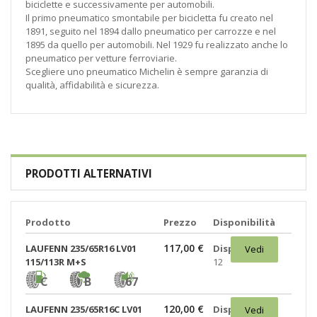
biciclette e successivamente per automobili.
Il primo pneumatico smontabile per bicicletta fu creato nel
1891, seguito nel 1894 dallo pneumatico per carrozze e nel
1895 da quello per automobili. Nel 1929 fu realizzato anche lo
pneumatico per vetture ferroviarie.
Scegliere uno pneumatico Michelin è sempre garanzia di
qualità, affidabilità e sicurezza.
PRODOTTI ALTERNATIVI
Prodotto
Prezzo
Disponibilità
117,00 €
LAUFENN 235/65R16 LV01
Disponibili:
Vedi
115/113R M+S
12
C
B
67
120,00 €
LAUFENN 235/65R16C LV01
Disponibili:
Vedi