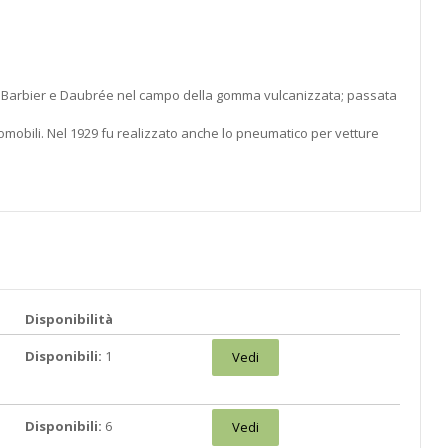
miglie Barbier e Daubrée nel campo della gomma vulcanizzata; passata
tomobili. Nel 1929 fu realizzato anche lo pneumatico per vetture
Disponibilità
Disponibili:
1
Vedi
Disponibili:
6
Vedi