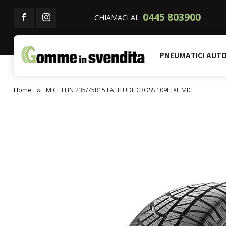
0445 803900
CHIAMACI AL:
PNEUMATICI AUT
Home
MICHELIN 235/75R15 LATITUDE CROSS 109H XL MIC
Vai
alla
fine
della
galleria
di
immagini