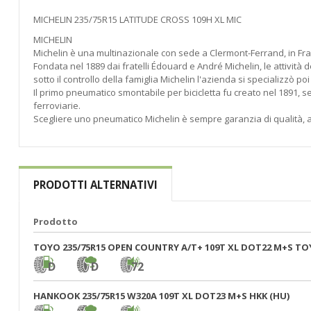
di
immagini
MICHELIN 235/75R15 LATITUDE CROSS 109H XL MIC
MICHELIN
Michelin è una multinazionale con sede a Clermont-Ferrand, in Fran
Fondata nel 1889 dai fratelli Édouard e André Michelin, le attività 
sotto il controllo della famiglia Michelin l'azienda si specializzò p
Il primo pneumatico smontabile per bicicletta fu creato nel 1891, 
ferroviarie.
Scegliere uno pneumatico Michelin è sempre garanzia di qualità, af
PRODOTTI ALTERNATIVI
Prodotto
TOYO 235/75R15 OPEN COUNTRY A/T+ 109T XL DOT22 M+S TO
D
D
72
HANKOOK 235/75R15 W320A 109T XL DOT23 M+S HKK (HU)