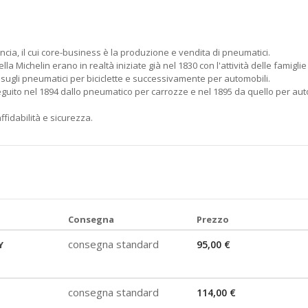
cia, il cui core-business è la produzione e vendita di pneumatici.
della Michelin erano in realtà iniziate già nel 1830 con l'attività delle fa
oi sugli pneumatici per biciclette e successivamente per automobili.
seguito nel 1894 dallo pneumatico per carrozze e nel 1895 da quello per au
fidabilità e sicurezza.
Consegna
Prezzo
consegna standard
95,00 €
Y
consegna standard
114,00 €