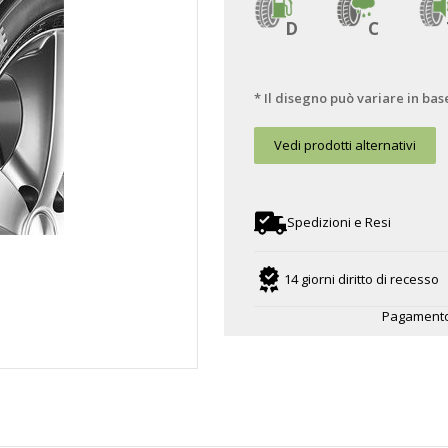
D
C
* Il disegno può variare in bas
Vedi prodotti alternativi
Spedizioni e Resi
14 giorni diritto di recesso
Pagamento