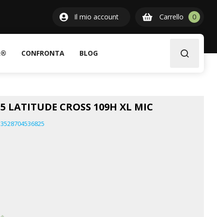
0
Il mio account
Carrello
0
item
A®
CONFRONTA
BLOG
5 LATITUDE CROSS 109H XL MIC
3528704536825