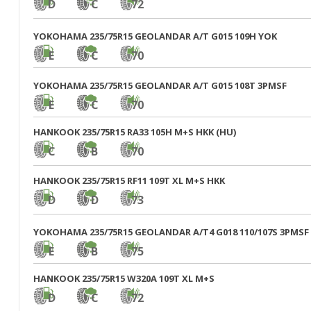
D
C
72
YOKOHAMA 235/75R15 GEOLANDAR A/T G015 109H YOK
E
C
70
YOKOHAMA 235/75R15 GEOLANDAR A/T G015 108T 3PMSF
E
C
70
HANKOOK 235/75R15 RA33 105H M+S HKK (HU)
C
B
70
HANKOOK 235/75R15 RF11 109T XL M+S HKK
D
D
73
YOKOHAMA 235/75R15 GEOLANDAR A/T4 G018 110/107S 3PMSF
E
B
75
HANKOOK 235/75R15 W320A 109T XL M+S
D
C
72