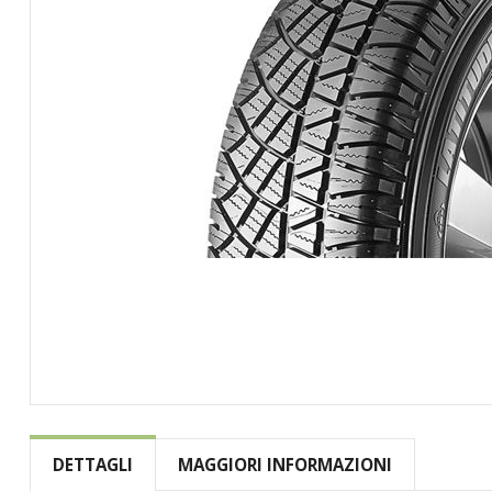
Vai
all'inizio
della
DETTAGLI
MAGGIORI INFORMAZIONI
galleria