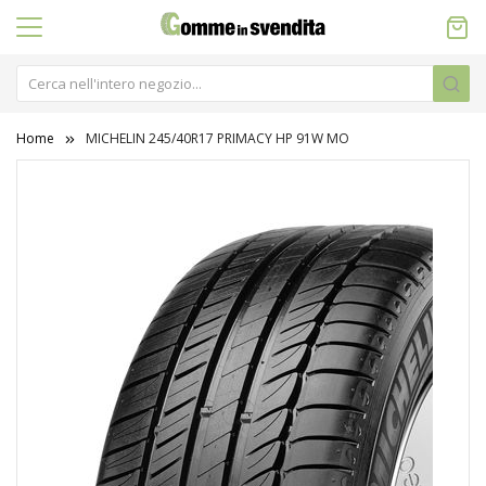
Home
MICHELIN 245/40R17 PRIMACY HP 91W MO
Vai
alla
fine
della
galleria
di
immagini