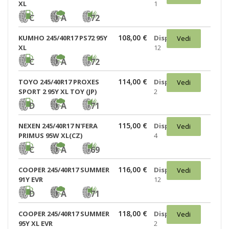
XL
1
C
A
72
108,00 €
KUMHO 245/40R17 PS72 95Y
Disponibili:
Vedi
XL
12
C
A
72
114,00 €
TOYO 245/40R17 PROXES
Disponibili:
Vedi
SPORT 2 95Y XL TOY (JP)
2
D
A
71
115,00 €
NEXEN 245/40R17 N'FERA
Disponibili:
Vedi
PRIMUS 95W XL(CZ)
4
C
A
69
116,00 €
COOPER 245/40R17 SUMMER
Disponibili:
Vedi
91Y EVR
12
D
A
71
118,00 €
COOPER 245/40R17 SUMMER
Disponibili:
Vedi
95Y XL EVR
2