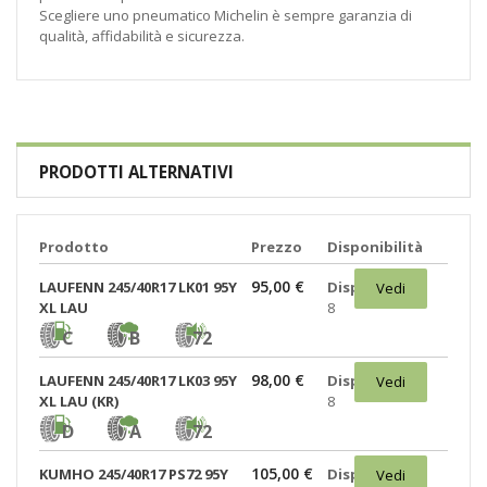
Scegliere uno pneumatico Michelin è sempre garanzia di
qualità, affidabilità e sicurezza.
PRODOTTI ALTERNATIVI
Prodotto
Prezzo
Disponibilità
95,00 €
LAUFENN 245/40R17 LK01 95Y
Disponibili:
Vedi
XL LAU
8
C
B
72
98,00 €
LAUFENN 245/40R17 LK03 95Y
Disponibili:
Vedi
XL LAU (KR)
8
D
A
72
105,00 €
KUMHO 245/40R17 PS72 95Y
Disponibili:
Vedi