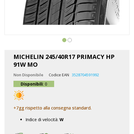
Vai
all'inizio
MICHELIN 245/40R17 PRIMACY HP
della
91W MO
galleria
di
Non Disponibile
Codice EAN
3528704591992
immagini
Disponibili
: 0
+7gg rispetto alla consegna standard.
Indice di velocità:
W