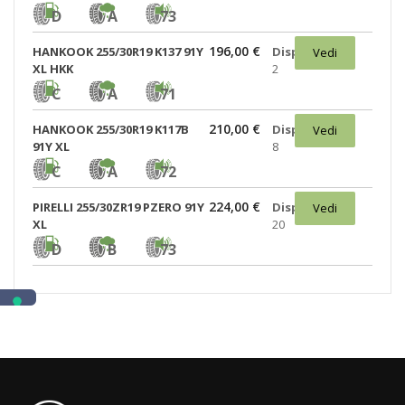
D
A
73
196,00 €
HANKOOK 255/30R19 K137 91Y
Disponibili:
Vedi
XL HKK
2
C
A
71
210,00 €
HANKOOK 255/30R19 K117B
Disponibili:
Vedi
91Y XL
8
C
A
72
224,00 €
PIRELLI 255/30ZR19 PZERO 91Y
Disponibili:
Vedi
XL
20
D
B
73