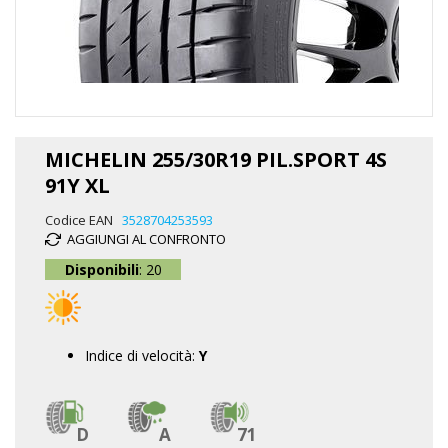
Vai
all'inizio
MICHELIN 255/30R19 PIL.SPORT 4S
della
91Y XL
galleria
di
Codice EAN
3528704253593
immagini
AGGIUNGI AL CONFRONTO
Disponibili
: 20
Indice di velocità:
Y
D
A
71