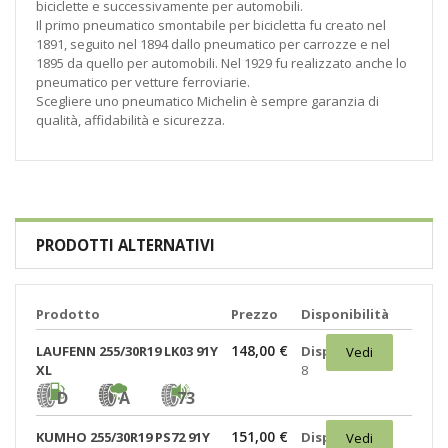
biciclette e successivamente per automobili.
Il primo pneumatico smontabile per bicicletta fu creato nel
1891, seguito nel 1894 dallo pneumatico per carrozze e nel
1895 da quello per automobili. Nel 1929 fu realizzato anche lo
pneumatico per vetture ferroviarie.
Scegliere uno pneumatico Michelin è sempre garanzia di
qualità, affidabilità e sicurezza.
PRODOTTI ALTERNATIVI
Prodotto
Prezzo
Disponibilità
148,00 €
LAUFENN 255/30R19 LK03 91Y
Disponibili:
Vedi
XL
8
D
A
73
151,00 €
KUMHO 255/30R19 PS72 91Y
Disponibili:
Vedi