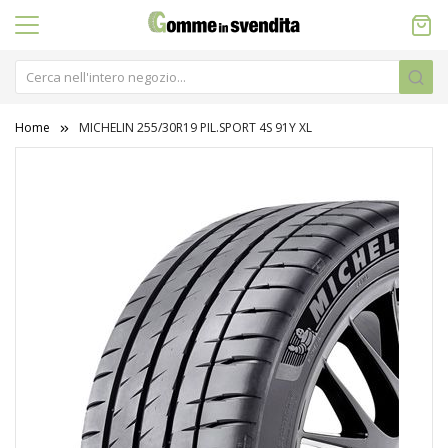
Home
MICHELIN 255/30R19 PIL.SPORT 4S 91Y XL
Vai
alla
fine
della
galleria
di
immagini