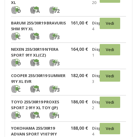
XL
20
D
A
72
161,00 €
BARUM 255/30R19 BRAVURIS
Disponibili:
Vedi
5HM 91Y XL
4
C
B
73
164,00 €
NEXEN 255/30R19 N'FERA
Disponibili:
Vedi
SPORT 91Y XL(CZ)
1
D
B
73
182,00 €
COOPER 255/30R19 SUMMER
Disponibili:
Vedi
91Y XL EVR
3
C
A
73
186,00 €
TOYO 255/30R19 PROXES
Disponibili:
Vedi
SPORT 2 91Y XL TOY (JP)
2
D
A
71
188,00 €
YOKOHAMA 255/30R19
Disponibili:
Vedi
ADVAN SPORT V107 91Y
4