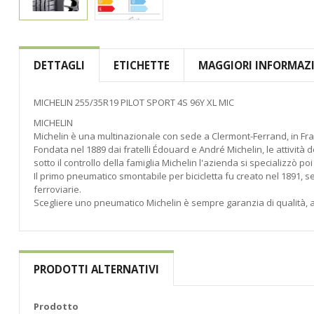
Vai
all'inizio
della
DETTAGLI
ETICHETTE
MAGGIORI INFORMAZ
galleria
di
immagini
MICHELIN 255/35R19 PILOT SPORT 4S 96Y XL MIC
MICHELIN
Michelin è una multinazionale con sede a Clermont-Ferrand, in Fran
Fondata nel 1889 dai fratelli Édouard e André Michelin, le attività 
sotto il controllo della famiglia Michelin l'azienda si specializzò p
Il primo pneumatico smontabile per bicicletta fu creato nel 1891, 
ferroviarie.
Scegliere uno pneumatico Michelin è sempre garanzia di qualità, af
PRODOTTI ALTERNATIVI
Prodotto