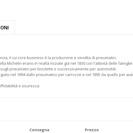
IONI
cia, il cui core-business è la produzione e vendita di pneumatici.
della Michelin erano in realtà iniziate già nel 1830 con l'attività delle fa
oi sugli pneumatici per biciclette e successivamente per automobili.
seguito nel 1894 dallo pneumatico per carrozze e nel 1895 da quello per au
fidabilità e sicurezza.
Consegna
Prezzo