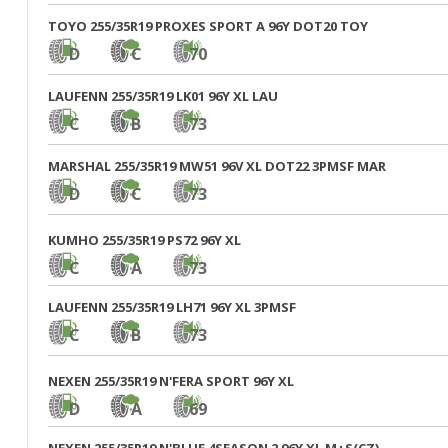
TOYO 255/35R19 PROXES SPORT A 96Y DOT20 TOY
D
C
70
LAUFENN 255/35R19 LK01 96Y XL LAU
C
B
73
MARSHAL 255/35R19 MW51 96V XL DOT22 3PMSF MAR
D
C
73
KUMHO 255/35R19 PS72 96Y XL
C
A
73
LAUFENN 255/35R19 LH71 96Y XL 3PMSF
C
B
73
NEXEN 255/35R19 N'FERA SPORT 96Y XL
D
A
69