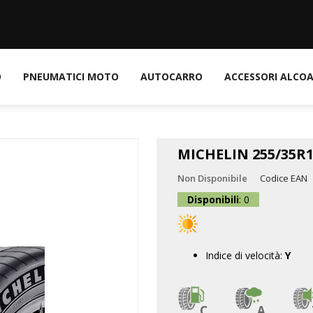
O
PNEUMATICI MOTO
AUTOCARRO
ACCESSORI ALCO
MICHELIN 255/35R1
Non Disponibile
Codice EAN
Disponibili
: 0
Indice di velocità:
Y
C
A