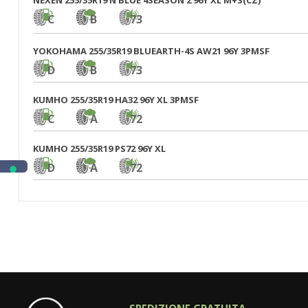
NEXEN 255/35R19 N'BLUE 4SEASON 2 96Y XL M+S(CZ)
C
B
73
YOKOHAMA 255/35R19 BLUEARTH-4S AW21 96Y 3PMSF
D
B
73
KUMHO 255/35R19 HA32 96Y XL 3PMSF
C
A
72
KUMHO 255/35R19 PS72 96Y XL
D
A
72