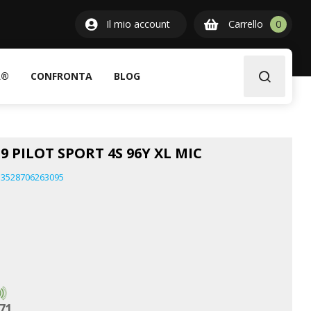
0
Il mio account
Carrello
0
item
A®
CONFRONTA
BLOG
9 PILOT SPORT 4S 96Y XL MIC
3528706263095
71