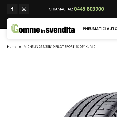
0445 803900
CHIAMACI AL:
PNEUMATICI AUT
Home
MICHELIN 255/35R19 PILOT SPORT 4S 96Y XL MIC
Vai
alla
fine
della
galleria
di
immagini