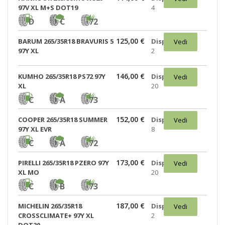
97V XL M+S DOT19
4
D
C
72
125,00 €
BARUM 265/35R18 BRAVURIS 5
Disponibili:
Vedi
97Y XL
2
146,00 €
KUMHO 265/35R18 PS72 97Y
Disponibili:
Vedi
XL
20
C
A
73
152,00 €
COOPER 265/35R18 SUMMER
Disponibili:
Vedi
97Y XL EVR
8
C
A
72
173,00 €
PIRELLI 265/35R18 PZERO 97Y
Disponibili:
Vedi
XL MO
20
C
B
73
187,00 €
MICHELIN 265/35R18
Disponibili:
Vedi
CROSSCLIMATE+ 97Y XL
2