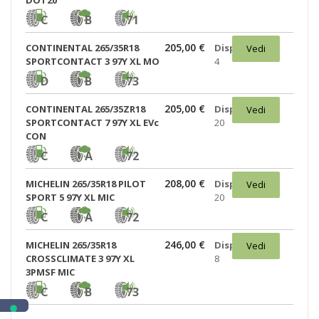
DOT20
C
B
71
205,00 €
CONTINENTAL 265/35R18
Disponibili:
Vedi
SPORTCONTACT 3 97Y XL MO
4
D
B
73
205,00 €
CONTINENTAL 265/35ZR18
Disponibili:
Vedi
SPORTCONTACT 7 97Y XL EVc
20
CON
C
A
72
208,00 €
MICHELIN 265/35R18 PILOT
Disponibili:
Vedi
SPORT 5 97Y XL MIC
20
C
A
72
246,00 €
MICHELIN 265/35R18
Disponibili:
Vedi
CROSSCLIMATE 3 97Y XL
8
3PMSF MIC
C
B
73