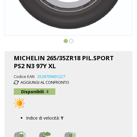
Vai
all'inizio
MICHELIN 265/35ZR18 PIL.SPORT
della
PS2 N3 97Y XL
galleria
di
Codice EAN
3528709401227
immagini
AGGIUNGI AL CONFRONTO
Disponibili
: 4
Indice di velocità:
Y