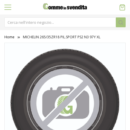
Home
MICHELIN 265/35ZR18 PIL.SPORT PS2 N3 97Y XL
Vai
alla
fine
della
galleria
di
immagini