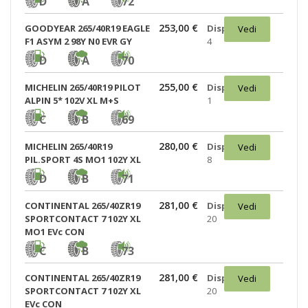
D
A
72
253,00 €
GOODYEAR 265/40R19 EAGLE
Disponibili:
Vedi
F1 ASYM 2 98Y N0 EVR GY
4
D
A
70
255,00 €
MICHELIN 265/40R19 PILOT
Disponibili:
Vedi
ALPIN 5* 102V XL M+S
1
C
B
69
280,00 €
MICHELIN 265/40R19
Disponibili:
Vedi
PIL.SPORT 4S MO1 102Y XL
8
D
B
71
281,00 €
CONTINENTAL 265/40ZR19
Disponibili:
Vedi
SPORTCONTACT 7 102Y XL
20
MO1 EVc CON
C
B
73
281,00 €
CONTINENTAL 265/40ZR19
Disponibili:
Vedi
SPORTCONTACT 7 102Y XL
20
EVc CON