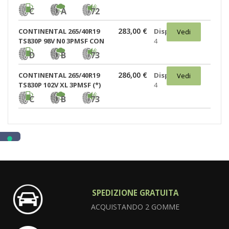
C
A
72
283,00 €
CONTINENTAL 265/40R19
Disponibili:
Vedi
TS830P 98V N0 3PMSF CON
4
D
B
73
286,00 €
CONTINENTAL 265/40R19
Disponibili:
Vedi
TS830P 102V XL 3PMSF (*)
4
C
B
73
SPEDIZIONE GRATUITA
ACQUISTANDO 2 GOMME