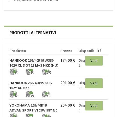
qualità, affidabilità e sicurezza.
PRODOTTI ALTERNATIVI
Prodotto
Prezzo
Disponibilità
174,00 €
HANKOOK 265/40R19 W330
Disponibili:
Vedi
102V XL DOT23 M+S HKK (HU)
2
C
B
73
201,00 €
HANKOOK 265/40R19 K137
Disponibili:
Vedi
102Y XL HKK
12
B
A
71
204,00 €
YOKOHAMA 265/40R19
Disponibili:
Vedi
ADVAN SPORT V105W 98Y N0
4