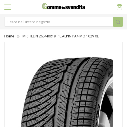
Home
MICHELIN 265/40R19 PIL.ALPIN PA4 MO 102V XL
Vai
alla
fine
della
galleria
di
immagini