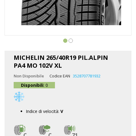
Vai
all'inizio
MICHELIN 265/40R19 PIL.ALPIN
della
PA4 MO 102V XL
galleria
di
Non Disponibile
Codice EAN
3528707781932
immagini
Disponibili
: 0
Indice di velocità:
V
C
C
71