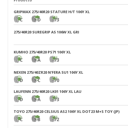
GRIPMAX 275/40R20 STATURE H/T 106Y XL
C
D
73
275/40R20 SUREGRIP AS 106W XL GRI
KUMHO 275/40R20 PS71 106Y XL
C
A
73
NEXEN 275/40ZR20 N'FERA SU1 106Y XL
D
C
70
LAUFENN 275/40R20 LK01 106Y XL LAU
D
A
73
TOYO 275/40R20 CELSIUS AS2 106Y XL DOT23 M+S TOY (JP)
C
B
72