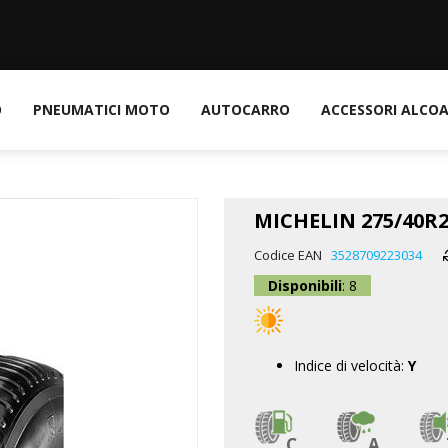
O
PNEUMATICI MOTO
AUTOCARRO
ACCESSORI ALCO
MICHELIN 275/40R2
Codice EAN
3528709223034
Disponibili
: 8
Indice di velocità:
Y
C
A