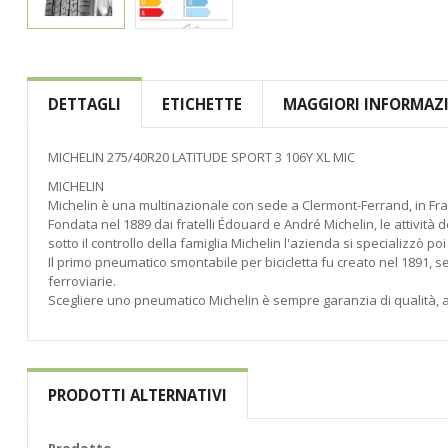
Vai
all'inizio
della
DETTAGLI
ETICHETTE
MAGGIORI INFORMAZ
galleria
di
immagini
MICHELIN 275/40R20 LATITUDE SPORT 3 106Y XL MIC
MICHELIN
Michelin è una multinazionale con sede a Clermont-Ferrand, in Fran
Fondata nel 1889 dai fratelli Édouard e André Michelin, le attività 
sotto il controllo della famiglia Michelin l'azienda si specializzò p
Il primo pneumatico smontabile per bicicletta fu creato nel 1891, 
ferroviarie.
Scegliere uno pneumatico Michelin è sempre garanzia di qualità, af
PRODOTTI ALTERNATIVI
Prodotto