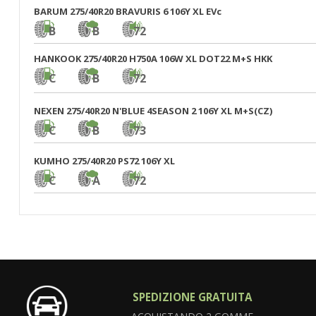
BARUM 275/40R20 BRAVURIS 6 106Y XL EVc
B
B
72
HANKOOK 275/40R20 H750A 106W XL DOT22 M+S HKK
C
B
72
NEXEN 275/40R20 N'BLUE 4SEASON 2 106Y XL M+S(CZ)
C
B
73
KUMHO 275/40R20 PS72 106Y XL
C
A
72
SPEDIZIONE GRATUITA