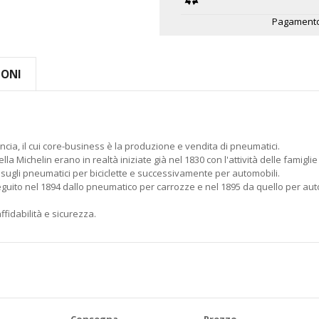
Pagamento
IONI
cia, il cui core-business è la produzione e vendita di pneumatici.
della Michelin erano in realtà iniziate già nel 1830 con l'attività delle fa
oi sugli pneumatici per biciclette e successivamente per automobili.
seguito nel 1894 dallo pneumatico per carrozze e nel 1895 da quello per au
fidabilità e sicurezza.
Consegna
Prezzo