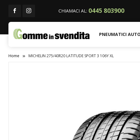
0445 803900
CHIAMACI AL:
PNEUMATICI AUT
Home
MICHELIN 275/40R20 LATITUDE SPORT 3 106Y XL
Vai
alla
fine
della
galleria
di
immagini