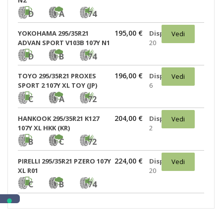
N2
D
A
74
195,00 €
YOKOHAMA 295/35R21
Disponibili:
Vedi
ADVAN SPORT V103B 107Y N1
20
D
B
74
196,00 €
TOYO 295/35R21 PROXES
Disponibili:
Vedi
SPORT 2 107Y XL TOY (JP)
6
C
A
72
204,00 €
HANKOOK 295/35R21 K127
Disponibili:
Vedi
107Y XL HKK (KR)
2
B
C
72
224,00 €
PIRELLI 295/35R21 PZERO 107Y
Disponibili:
Vedi
XL R01
20
C
B
74