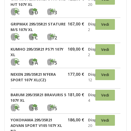
H/T 107Y XL
20
C
D
73
167,00 €
GRIPMAX 295/35R21 STATURE
Disponibili:
Vedi
M/S 107V XL
2
C
C
72
169,00 €
KUMHO 295/35R21 PS71 107Y
Disponibili:
Vedi
XL
2
C
A
75
177,00 €
NEXEN 295/35R21 N'FERA
Disponibili:
Vedi
SPORT 107Y XL(CZ)
12
181,00 €
BARUM 295/35R21 BRAVURIS 5
Disponibili:
Vedi
107Y XL
4
C
B
75
186,00 €
YOKOHAMA 295/35R21
Disponibili:
Vedi
ADVAN SPORT V105 107Y XL
20