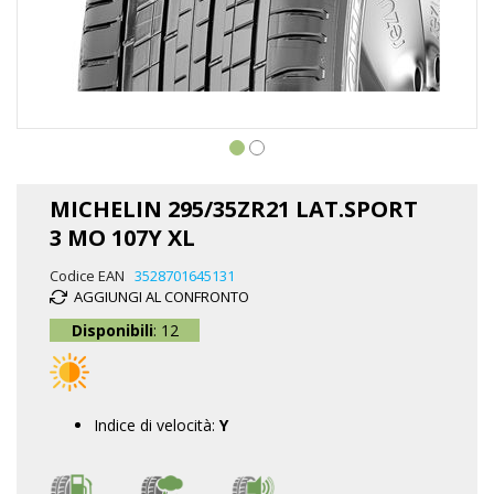
Vai
all'inizio
MICHELIN 295/35ZR21 LAT.SPORT
della
3 MO 107Y XL
galleria
di
Codice EAN
3528701645131
immagini
AGGIUNGI AL CONFRONTO
Disponibili
: 12
Indice di velocità:
Y