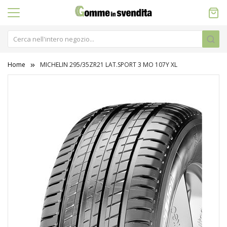
Home
MICHELIN 295/35ZR21 LAT.SPORT 3 MO 107Y XL
Vai
alla
fine
della
galleria
di
immagini