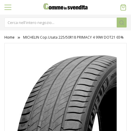
Home
MICHELIN Cop.Usata 225/50R18 PRIMACY 4 99W DOT21 65%
Vai
alla
fine
della
galleria
di
immagini