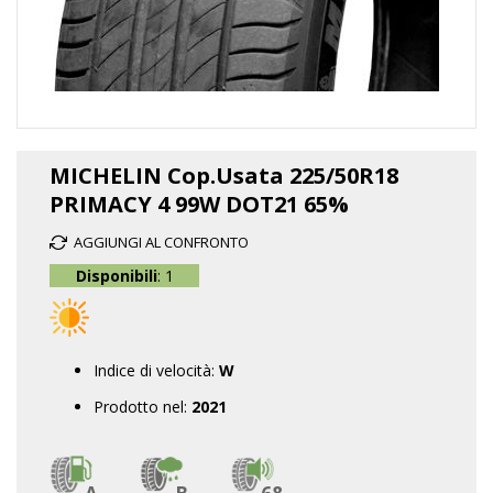
Vai
all'inizio
MICHELIN Cop.Usata 225/50R18
della
PRIMACY 4 99W DOT21 65%
galleria
di
AGGIUNGI AL CONFRONTO
immagini
Disponibili
: 1
Indice di velocità:
W
Prodotto nel:
2021