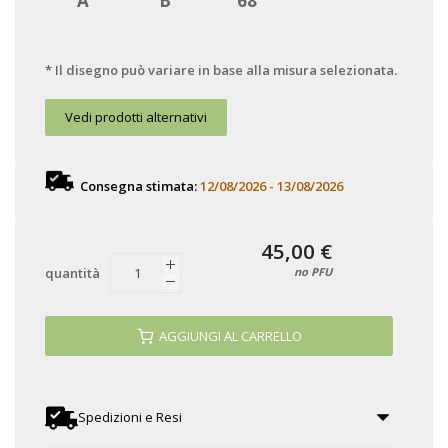
A
B
68
* Il disegno può variare in base alla misura selezionata.
Vedi prodotti alternativi
Consegna stimata:
12/08/2026 - 13/08/2026
45,00 €
no PFU
quantità
AGGIUNGI AL CARRELLO
Spedizioni e Resi