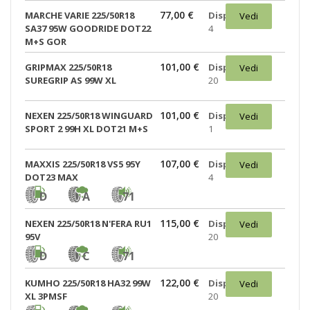
77,00 €
MARCHE VARIE 225/50R18
Disponibili:
Vedi
SA37 95W GOODRIDE DOT22
4
M+S GOR
101,00 €
GRIPMAX 225/50R18
Disponibili:
Vedi
SUREGRIP AS 99W XL
20
101,00 €
NEXEN 225/50R18 WINGUARD
Disponibili:
Vedi
SPORT 2 99H XL DOT21 M+S
1
107,00 €
MAXXIS 225/50R18 VS5 95Y
Disponibili:
Vedi
DOT23 MAX
4
D
A
71
115,00 €
NEXEN 225/50R18 N'FERA RU1
Disponibili:
Vedi
95V
20
D
C
71
122,00 €
KUMHO 225/50R18 HA32 99W
Disponibili:
Vedi
XL 3PMSF
20