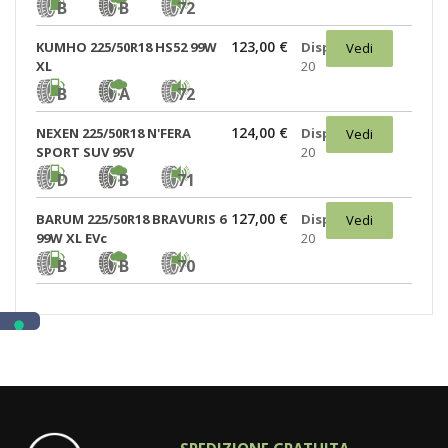
B
B
72
123,00 €
KUMHO 225/50R18 HS52 99W
Disponibili:
Vedi
XL
20
B
A
72
124,00 €
NEXEN 225/50R18 N'FERA
Disponibili:
Vedi
SPORT SUV 95V
20
D
B
71
127,00 €
BARUM 225/50R18 BRAVURIS 6
Disponibili:
Vedi
99W XL EVc
20
B
B
70