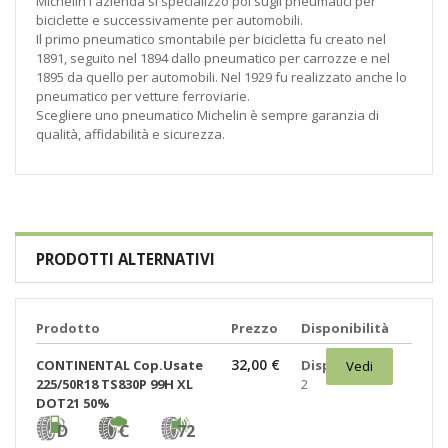
Michelin l'azienda si specializzò poi sugli pneumatici per
biciclette e successivamente per automobili.
Il primo pneumatico smontabile per bicicletta fu creato nel
1891, seguito nel 1894 dallo pneumatico per carrozze e nel
1895 da quello per automobili. Nel 1929 fu realizzato anche lo
pneumatico per vetture ferroviarie.
Scegliere uno pneumatico Michelin è sempre garanzia di
qualità, affidabilità e sicurezza.
PRODOTTI ALTERNATIVI
Prodotto
Prezzo
Disponibilità
32,00 €
CONTINENTAL Cop.Usate
Disponibili:
Vedi
225/50R18 TS830P 99H XL
2
DOT21 50%
D
C
72