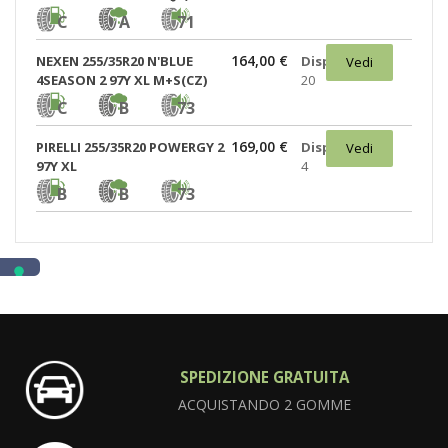
C
A
71
164,00 €
NEXEN 255/35R20 N'BLUE
Disponibili:
Vedi
4SEASON 2 97Y XL M+S(CZ)
20
C
B
73
169,00 €
PIRELLI 255/35R20 POWERGY 2
Disponibili:
Vedi
97Y XL
4
B
B
73
SPEDIZIONE GRATUITA
ACQUISTANDO 2 GOMME