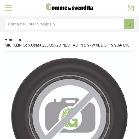
Home
MICHELIN Cop.Usata 255/35R20 PILOT ALPIN 5 97W XL DOT19 90% MIC
Vai
alla
fine
della
galleria
di
immagini