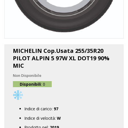
Vai
all'inizio
MICHELIN Cop.Usata 255/35R20
della
PILOT ALPIN 5 97W XL DOT19 90%
galleria
di
MIC
immagini
Non Disponibile
Disponibili
: 0
Indice di carico:
97
Indice di velocità:
W
Prodotto nel:
2019