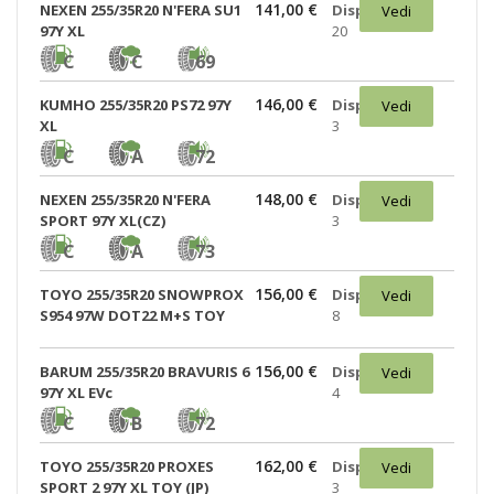
141,00 €
NEXEN 255/35R20 N'FERA SU1
Disponibili:
Vedi
97Y XL
20
C
C
69
146,00 €
KUMHO 255/35R20 PS72 97Y
Disponibili:
Vedi
XL
3
C
A
72
148,00 €
NEXEN 255/35R20 N'FERA
Disponibili:
Vedi
SPORT 97Y XL(CZ)
3
C
A
73
156,00 €
TOYO 255/35R20 SNOWPROX
Disponibili:
Vedi
S954 97W DOT22 M+S TOY
8
156,00 €
BARUM 255/35R20 BRAVURIS 6
Disponibili:
Vedi
97Y XL EVc
4
C
B
72
162,00 €
TOYO 255/35R20 PROXES
Disponibili:
Vedi
SPORT 2 97Y XL TOY (JP)
3