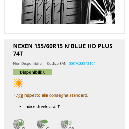
Vai
all'inizio
NEXEN 155/60R15 N'BLUE HD PLUS
della
74T
galleria
di
Non Disponibile
Codice EAN
8807622543104
immagini
Disponibili
: 0
+7gg rispetto alla consegna standard.
Indice di velocità:
T