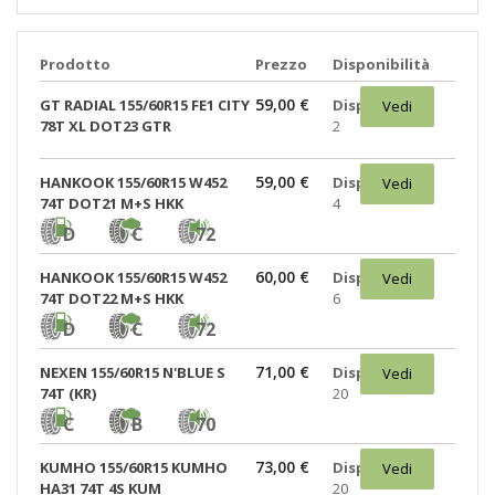
Prodotto
Prezzo
Disponibilità
59,00 €
GT RADIAL 155/60R15 FE1 CITY
Disponibili:
Vedi
78T XL DOT23 GTR
2
59,00 €
HANKOOK 155/60R15 W452
Disponibili:
Vedi
74T DOT21 M+S HKK
4
D
C
72
60,00 €
HANKOOK 155/60R15 W452
Disponibili:
Vedi
74T DOT22 M+S HKK
6
D
C
72
71,00 €
NEXEN 155/60R15 N'BLUE S
Disponibili:
Vedi
74T (KR)
20
C
B
70
73,00 €
KUMHO 155/60R15 KUMHO
Disponibili:
Vedi
HA31 74T 4S KUM
20