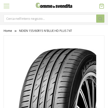
Home
NEXEN 155/60R15 N'BLUE HD PLUS 74T
Vai
alla
fine
della
galleria
di
immagini