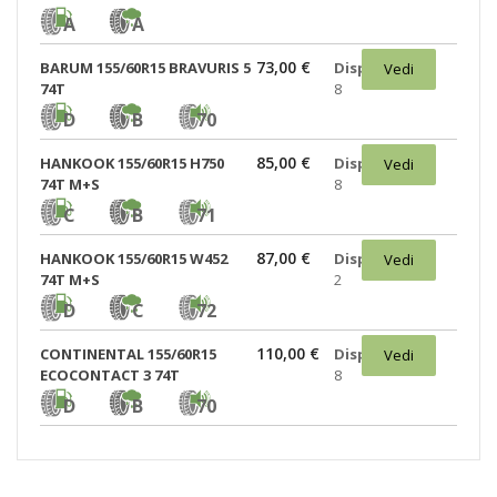
A
A
73,00 €
BARUM 155/60R15 BRAVURIS 5
Disponibili:
Vedi
74T
8
D
B
70
85,00 €
HANKOOK 155/60R15 H750
Disponibili:
Vedi
74T M+S
8
C
B
71
87,00 €
HANKOOK 155/60R15 W452
Disponibili:
Vedi
74T M+S
2
D
C
72
110,00 €
CONTINENTAL 155/60R15
Disponibili:
Vedi
ECOCONTACT 3 74T
8
D
B
70