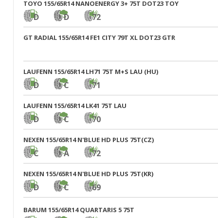
TOYO 155/65R14 NANOENERGY 3+ 75T DOT23 TOY
D
D
72
GT RADIAL 155/65R14 FE1 CITY 79T XL DOT23 GTR
LAUFENN 155/65R14 LH71 75T M+S LAU (HU)
D
C
71
LAUFENN 155/65R14 LK41 75T LAU
D
C
70
NEXEN 155/65R14 N'BLUE HD PLUS 75T(CZ)
C
A
72
NEXEN 155/65R14 N'BLUE HD PLUS 75T(KR)
D
C
69
BARUM 155/65R14 QUARTARIS 5 75T