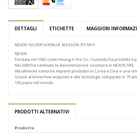
Vai
all'inizio
della
DETTAGLI
ETICHETTE
MAGGIORI INFORMAZ
galleria
di
immagini
NEXEN 155/65R14 N'BLUE 4SEASON 75T M+S
NEXEN
Fondata nel 1942 come Heung-A Tire Co., l'azienda ha prodotto il p
Nel 2000 ha cambiato la denominazione societaria in NEXEN TIRE.
Attualmente vanta tre impianti produttivi in Corea e Cina e una rete
Grazie al know-how acquisito e alle tecnologie sviluppate in 70 anni
130 paesi nel mondo.
PRODOTTI ALTERNATIVI
Prodotto