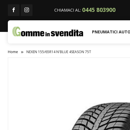
0445 803900
CHIAMACI AL:
PNEUMATICI AUT
Home
NEXEN 155/65R14 N'BLUE 4SEASON 75T
Vai
alla
fine
della
galleria
di
immagini