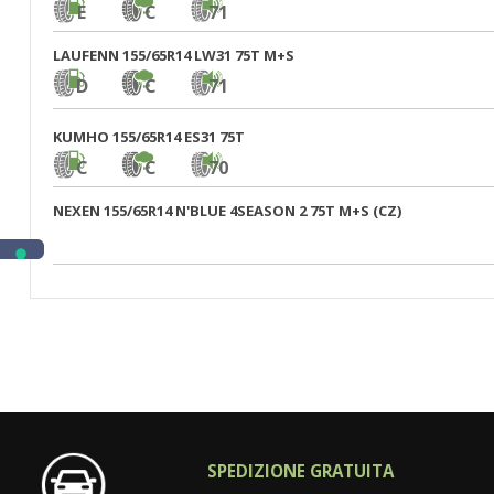
E
C
71
LAUFENN 155/65R14 LW31 75T M+S
D
C
71
KUMHO 155/65R14 ES31 75T
C
C
70
NEXEN 155/65R14 N'BLUE 4SEASON 2 75T M+S (CZ)
SPEDIZIONE GRATUITA