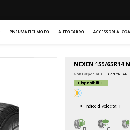
O
PNEUMATICI MOTO
AUTOCARRO
ACCESSORI ALCO
NEXEN 155/65R14 
Non Disponibile
Codice EAN
Disponibili
: 0
Indice di velocità:
T
D
C