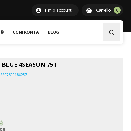
0
Il mio account
Carrello
0
item
A®
CONFRONTA
BLOG
N'BLUE 4SEASON 75T
8807622186257
68