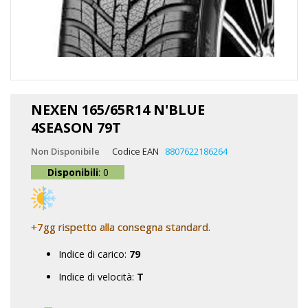
Vai
all'inizio
NEXEN 165/65R14 N'BLUE
della
4SEASON 79T
galleria
di
Non Disponibile
Codice EAN
8807622186264
immagini
Disponibili
: 0
+7gg rispetto alla consegna standard.
Indice di carico:
79
Indice di velocità:
T