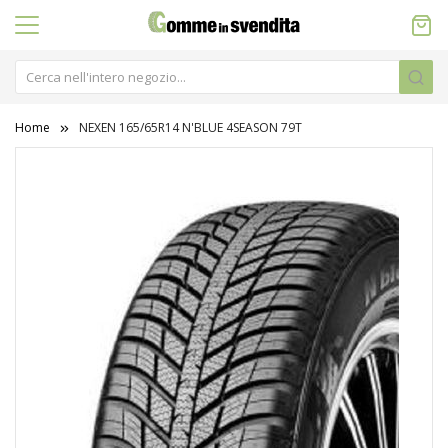
Home
NEXEN 165/65R14 N'BLUE 4SEASON 79T
Vai
alla
fine
della
galleria
di
immagini