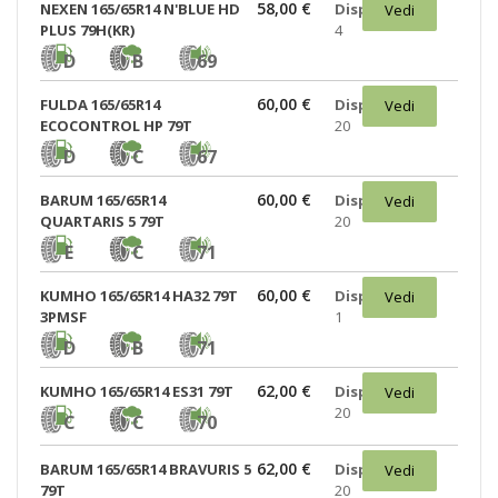
58,00 €
NEXEN 165/65R14 N'BLUE HD
Disponibili:
Vedi
PLUS 79H(KR)
4
D
B
69
60,00 €
FULDA 165/65R14
Disponibili:
Vedi
ECOCONTROL HP 79T
20
D
C
67
60,00 €
BARUM 165/65R14
Disponibili:
Vedi
QUARTARIS 5 79T
20
E
C
71
60,00 €
KUMHO 165/65R14 HA32 79T
Disponibili:
Vedi
3PMSF
1
D
B
71
62,00 €
KUMHO 165/65R14 ES31 79T
Disponibili:
Vedi
20
C
C
70
62,00 €
BARUM 165/65R14 BRAVURIS 5
Disponibili:
Vedi
79T
20