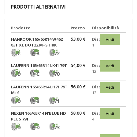
PRODOTTI ALTERNATIVI
Prodotto
Prezzo
Disponibilità
53,00 €
HANKOOK 165/65R14 W462
Disponibili:
Vedi
83T XL DOT22 M+S HKK
1
C
B
72
54,00 €
LAUFENN 165/65R14 LK41 79T
Disponibili:
Vedi
12
D
C
70
56,00 €
LAUFENN 165/65R14 LH71 79T
Disponibili:
Vedi
M+S
12
D
B
71
58,00 €
NEXEN 165/65R14 N'BLUE HD
Disponibili:
Vedi
PLUS 79T
4
D
D
73