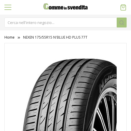
Home
NEXEN 175/55R15 N'BLUE HD PLUS 77T
Vai
alla
fine
della
galleria
di
immagini