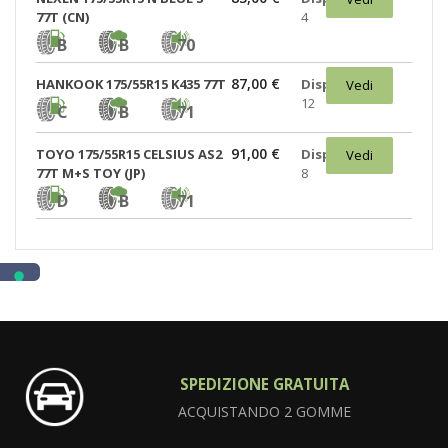
77T (CN)
4
B
B
70
87,00 €
HANKOOK 175/55R15 K435 77T
Disponibili:
Vedi
12
C
B
71
91,00 €
TOYO 175/55R15 CELSIUS AS2
Disponibili:
Vedi
77T M+S TOY (JP)
8
D
B
71
SPEDIZIONE GRATUITA
ACQUISTANDO 2 GOMME