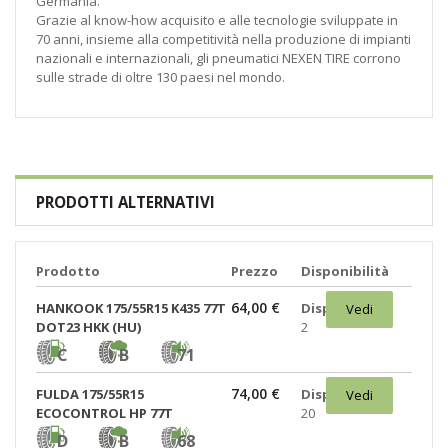
Germania.
Grazie al know-how acquisito e alle tecnologie sviluppate in
70 anni, insieme alla competitività nella produzione di impianti
nazionali e internazionali, gli pneumatici NEXEN TIRE corrono
sulle strade di oltre 130 paesi nel mondo.
PRODOTTI ALTERNATIVI
Prodotto
Prezzo
Disponibilità
64,00 €
HANKOOK 175/55R15 K435 77T
Disponibili:
Vedi
DOT23 HKK (HU)
2
C
B
71
74,00 €
FULDA 175/55R15
Disponibili:
Vedi
ECOCONTROL HP 77T
20
D
B
68