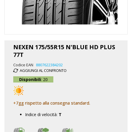
Vai
all'inizio
NEXEN 175/55R15 N'BLUE HD PLUS
della
77T
galleria
di
Codice EAN
8807622384202
immagini
AGGIUNGI AL CONFRONTO
Disponibili
: 20
+7gg rispetto alla consegna standard.
Indice di velocità:
T