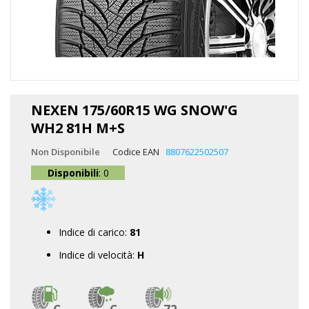
Vai
all'inizio
NEXEN 175/60R15 WG SNOW'G
della
WH2 81H M+S
galleria
di
Non Disponibile
Codice EAN
8807622502507
immagini
Disponibili
: 0
Indice di carico:
81
Indice di velocità:
H