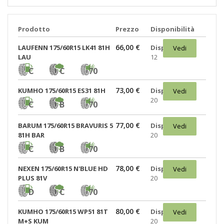
Prodotto
Prezzo
Disponibilità
66,00 €
LAUFENN 175/60R15 LK41 81H
Disponibili:
Vedi
LAU
12
C
C
70
73,00 €
KUMHO 175/60R15 ES31 81H
Disponibili:
Vedi
20
C
B
70
77,00 €
BARUM 175/60R15 BRAVURIS 5
Disponibili:
Vedi
81H BAR
20
C
B
70
78,00 €
NEXEN 175/60R15 N'BLUE HD
Disponibili:
Vedi
PLUS 81V
20
D
C
70
80,00 €
KUMHO 175/60R15 WP51 81T
Disponibili:
Vedi
M+S KUM
20