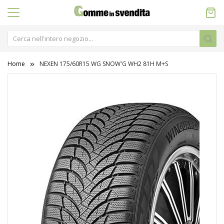
Home
NEXEN 175/60R15 WG SNOW'G WH2 81H M+S
Vai
alla
fine
della
galleria
di
immagini