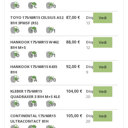
D
C
70
87,00 €
TOYO 175/60R15 CELSIUS AS2
Disponibili:
Vedi
81H 3PMSF (RS)
13
D
B
71
88,00 €
HANKOOK 175/60R15 W462
Disponibili:
Vedi
81H M+S
12
D
B
71
92,00 €
HANKOOK 175/60R15 K435
Disponibili:
Vedi
81H
9
C
A
70
104,00 €
KLEBER 175/60R15
Disponibili:
Vedi
QUADRAXER 3 81H M+S KLE
20
D
B
69
105,00 €
CONTINENTAL 175/60R15
Disponibili:
Vedi
ULTRACONTACT 81H
20