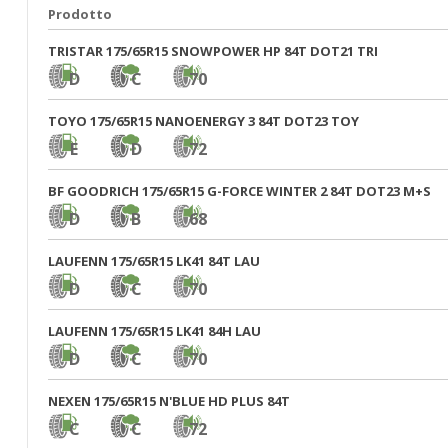
Prodotto
TRISTAR 175/65R15 SNOWPOWER HP 84T DOT21 TRI
D
C
70
TOYO 175/65R15 NANOENERGY 3 84T DOT23 TOY
E
D
72
BF GOODRICH 175/65R15 G-FORCE WINTER 2 84T DOT23 M+S
D
B
68
LAUFENN 175/65R15 LK41 84T LAU
D
C
70
LAUFENN 175/65R15 LK41 84H LAU
D
C
70
NEXEN 175/65R15 N'BLUE HD PLUS 84T
C
C
72