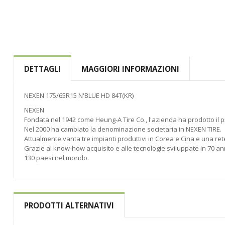
di
immagini
DETTAGLI
MAGGIORI INFORMAZIONI
NEXEN 175/65R15 N'BLUE HD 84T(KR)
NEXEN
Fondata nel 1942 come Heung-A Tire Co., l'azienda ha prodotto il p
Nel 2000 ha cambiato la denominazione societaria in NEXEN TIRE.
Attualmente vanta tre impianti produttivi in Corea e Cina e una rete
Grazie al know-how acquisito e alle tecnologie sviluppate in 70 anni
130 paesi nel mondo.
PRODOTTI ALTERNATIVI