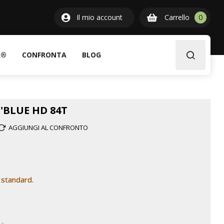
0
Il mio account
Carrello
0
item
A®
CONFRONTA
BLOG
'BLUE HD 84T
AGGIUNGI AL CONFRONTO
 standard.