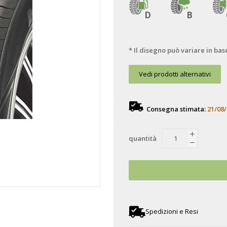
D
B
* Il disegno può variare in bas
Vedi prodotti alternativi
Consegna stimata:
21/08/
quantità
Spedizioni e Resi