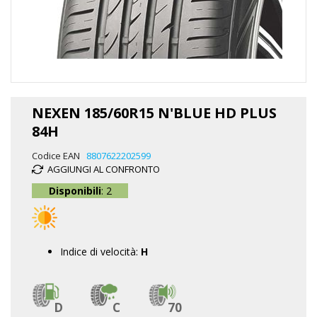
Vai
all'inizio
NEXEN 185/60R15 N'BLUE HD PLUS
della
84H
galleria
di
Codice EAN
8807622202599
immagini
AGGIUNGI AL CONFRONTO
Disponibili
: 2
Indice di velocità:
H
D
C
70