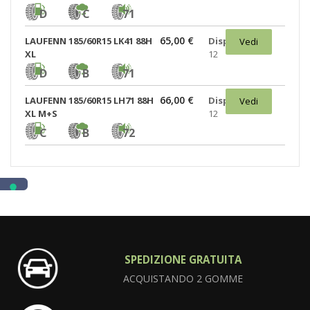
D
C
71
65,00 €
LAUFENN 185/60R15 LK41 88H
Disponibili:
Vedi
XL
12
D
B
71
66,00 €
LAUFENN 185/60R15 LH71 88H
Disponibili:
Vedi
XL M+S
12
C
B
72
SPEDIZIONE GRATUITA
ACQUISTANDO 2 GOMME