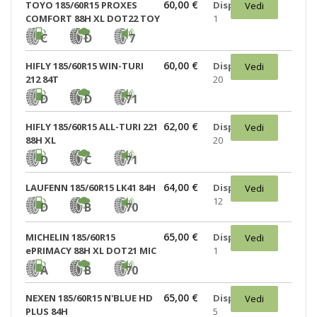
60,00 €
TOYO 185/60R15 PROXES
Disponibili:
Vedi
COMFORT 88H XL DOT22 TOY
1
C
D
7
60,00 €
HIFLY 185/60R15 WIN-TURI
Disponibili:
Vedi
212 84T
20
D
D
71
62,00 €
HIFLY 185/60R15 ALL-TURI 221
Disponibili:
Vedi
88H XL
20
D
C
71
64,00 €
LAUFENN 185/60R15 LK41 84H
Disponibili:
Vedi
12
D
B
70
65,00 €
MICHELIN 185/60R15
Disponibili:
Vedi
ePRIMACY 88H XL DOT21 MIC
1
A
B
70
65,00 €
NEXEN 185/60R15 N'BLUE HD
Disponibili:
Vedi
PLUS 84H
5