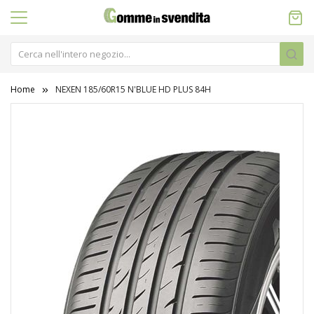
Home
NEXEN 185/60R15 N'BLUE HD PLUS 84H
Vai
alla
fine
della
galleria
di
immagini