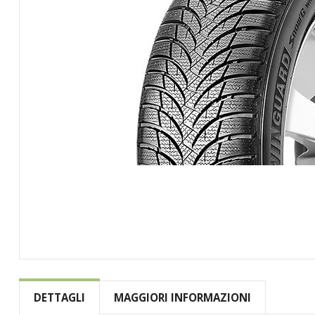
Vai
all'inizio
della
DETTAGLI
MAGGIORI INFORMAZIONI
galleria