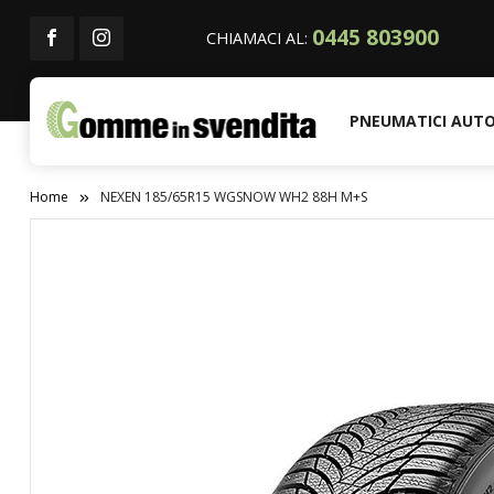
0445 803900
CHIAMACI AL:
PNEUMATICI AUT
Home
NEXEN 185/65R15 WGSNOW WH2 88H M+S
Vai
alla
fine
della
galleria
di
immagini