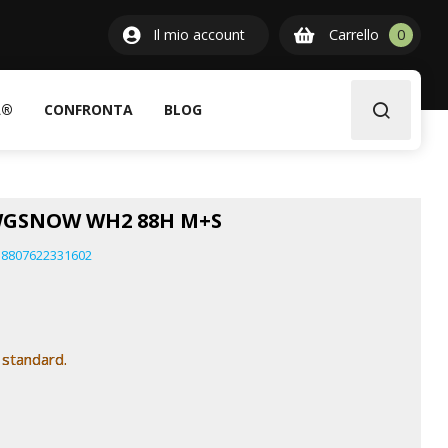
0
Il mio account
Carrello
0
item
A®
CONFRONTA
BLOG
 WGSNOW WH2 88H M+S
8807622331602
 standard.