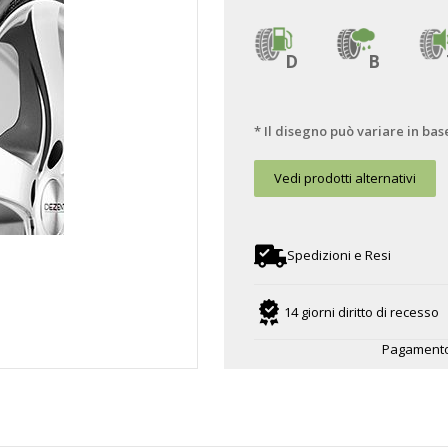
D
B
* Il disegno può variare in bas
Vedi prodotti alternativi
Spedizioni e Resi
14 giorni diritto di recesso
Pagamento