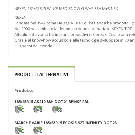
di
immagini
NEXEN 185/65R15 WINGUARD SNOW G WH2 88H M+S NEX
NEXEN
Fondata nel 1942 come Heung-A Tire Co., l'azienda ha prodotto il p
Nel 2000 ha cambiato la denominazione societaria in NEXEN TIRE.
Attualmente vanta tre impianti produttivi in Corea e Cina e una rete
Grazie al know-how acquisito e alle tecnologie sviluppate in 70 anni
130 paesi nel mondo.
PRODOTTI ALTERNATIVI
Prodotto
185/65R15 AS210 88H DOT21 3PMSF FAL
C
B
69
MARCHE VARIE 185/65R15 ECOSIS 92T INFINITY DOT23
C
C