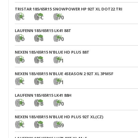
TRISTAR 185/65R15 SNOWPOWER HP 92T XL DOT22 TRI
C
C
70
LAUFENN 185/65R15 LK41 88T
D
B
70
NEXEN 185/65R15 N'BLUE HD PLUS 88T
D
B
71
NEXEN 185/65R15 N'BLUE 4SEASON 2 92T XL 3PMSF
C
B
71
LAUFENN 185/65R15 LK41 88H
D
B
70
NEXEN 185/65R15 N'BLUE HD PLUS 92T XL(CZ)
C
B
69