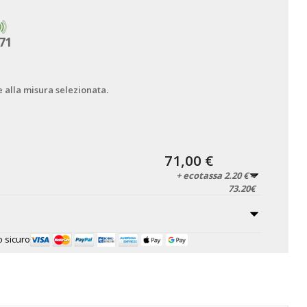
71
e alla misura selezionata.
71,00 €
+ ecotassa 2.20 € =
73.20€
 sicuro