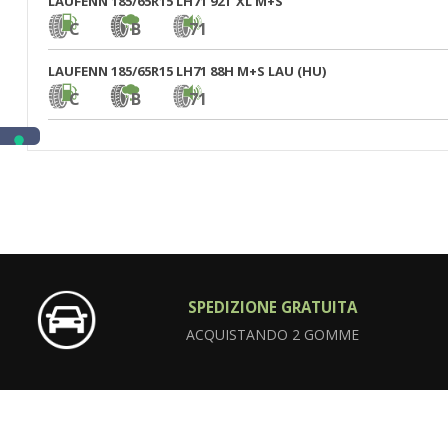
LAUFENN 185/65R15 LH71 92T XL M+S
C
B
71
LAUFENN 185/65R15 LH71 88H M+S LAU (HU)
C
B
71
SPEDIZIONE GRATUITA
ACQUISTANDO 2 GOMME