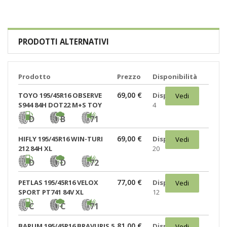
PRODOTTI ALTERNATIVI
Prodotto
Prezzo
Disponibilità
69,00 €
TOYO 195/45R16 OBSERVE
Disponibili:
Vedi
S944 84H DOT22 M+S TOY
4
D
B
71
69,00 €
HIFLY 195/45R16 WIN-TURI
Disponibili:
Vedi
212 84H XL
20
D
D
72
77,00 €
PETLAS 195/45R16 VELOX
Disponibili:
Vedi
SPORT PT741 84V XL
12
C
C
71
81,00 €
BARUM 195/45R16 BRAVURIS 5
Disponibili:
Vedi