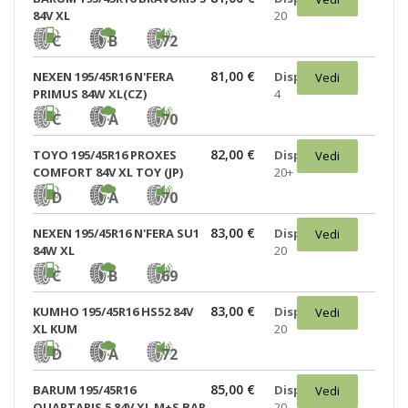
84V XL
20
C
B
72
81,00 €
NEXEN 195/45R16 N'FERA
Disponibili:
Vedi
PRIMUS 84W XL(CZ)
4
C
A
70
82,00 €
TOYO 195/45R16 PROXES
Disponibili:
Vedi
COMFORT 84V XL TOY (JP)
20+
D
A
70
83,00 €
NEXEN 195/45R16 N'FERA SU1
Disponibili:
Vedi
84W XL
20
C
B
69
83,00 €
KUMHO 195/45R16 HS52 84V
Disponibili:
Vedi
XL KUM
20
D
A
72
85,00 €
BARUM 195/45R16
Disponibili:
Vedi
QUARTARIS 5 84V XL M+S BAR
20