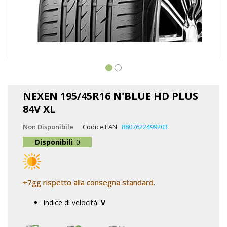
Vai
all'inizio
NEXEN 195/45R16 N'BLUE HD PLUS
della
84V XL
galleria
di
Non Disponibile
Codice EAN
8807622499203
immagini
Disponibili
: 0
+7gg rispetto alla consegna standard.
Indice di velocità:
V