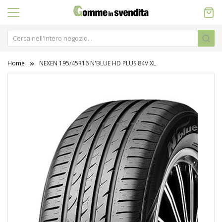
Home
NEXEN 195/45R16 N'BLUE HD PLUS 84V XL
Vai
alla
fine
della
galleria
di
immagini