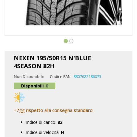
Vai
all'inizio
NEXEN 195/50R15 N'BLUE
della
4SEASON 82H
galleria
di
Non Disponibile
Codice EAN
8807622186073
immagini
Disponibili
: 0
+7gg rispetto alla consegna standard.
Indice di carico:
82
Indice di velocità:
H