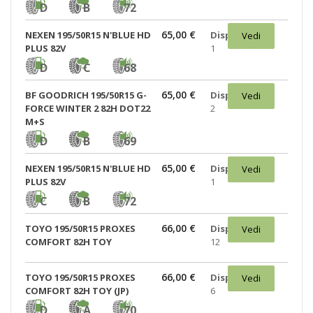
D
B
72
65,00 €
NEXEN 195/50R15 N'BLUE HD
Disponibili:
Vedi
PLUS 82V
1
D
C
68
65,00 €
BF GOODRICH 195/50R15 G-
Disponibili:
Vedi
FORCE WINTER 2 82H DOT22
2
M+S
D
B
69
65,00 €
NEXEN 195/50R15 N'BLUE HD
Disponibili:
Vedi
PLUS 82V
1
C
B
72
66,00 €
TOYO 195/50R15 PROXES
Disponibili:
Vedi
COMFORT 82H TOY
12
66,00 €
TOYO 195/50R15 PROXES
Disponibili:
Vedi
COMFORT 82H TOY (JP)
6
D
A
70