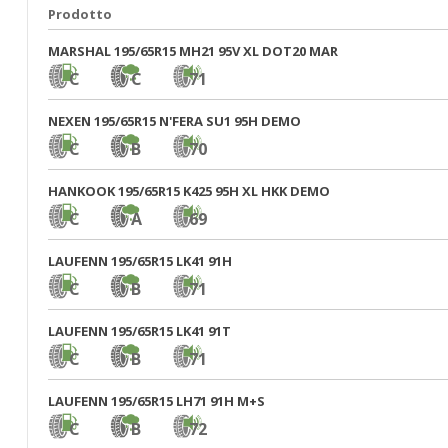
Prodotto
MARSHAL 195/65R15 MH21 95V XL DOT20 MAR
C
C
71
NEXEN 195/65R15 N'FERA SU1 95H DEMO
C
B
70
HANKOOK 195/65R15 K425 95H XL HKK DEMO
C
A
69
LAUFENN 195/65R15 LK41 91H
C
B
71
LAUFENN 195/65R15 LK41 91T
C
B
71
LAUFENN 195/65R15 LH71 91H M+S
C
B
72