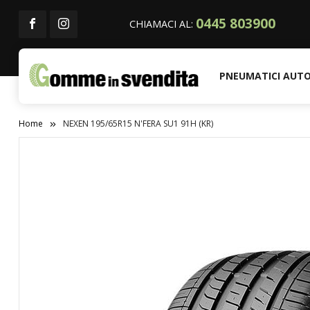
0445 803900
CHIAMACI AL:
PNEUMATICI AUT
Home
NEXEN 195/65R15 N'FERA SU1 91H (KR)
Vai
alla
fine
della
galleria
di
immagini