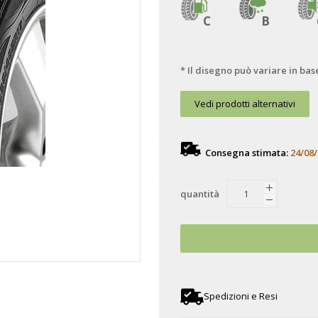
C
B
* Il disegno può variare in bas
Vedi prodotti alternativi
Consegna stimata:
24/08/
quantità
Spedizioni e Resi