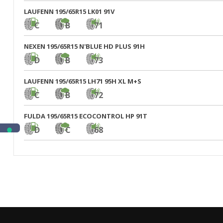
LAUFENN 195/65R15 LK01 91V
C
B
71
NEXEN 195/65R15 N'BLUE HD PLUS 91H
D
B
73
LAUFENN 195/65R15 LH71 95H XL M+S
C
B
72
FULDA 195/65R15 ECOCONTROL HP 91T
D
C
68