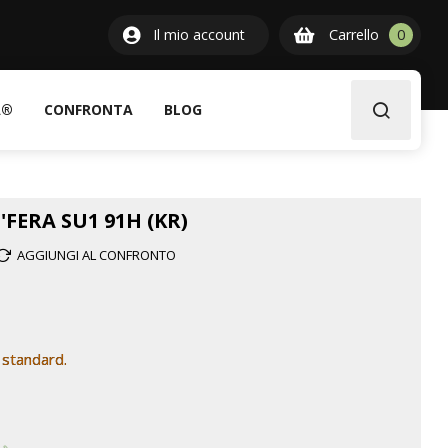
0
Il mio account
Carrello
0
item
A®
CONFRONTA
BLOG
'FERA SU1 91H (KR)
AGGIUNGI AL CONFRONTO
 standard.